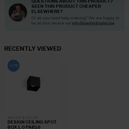
QUESTIONS ABOUT THIS PRODUCT?
personaliseren, om functies voor social media te bieden
SEEN THIS PRODUCT CHEAPER
ELSEWHERE?
en om ons websiteverkeer te analyseren. Ook delen we
Or do you need help ordering? We are happy to
informatie over uw gebruik van onze site met onze
be at your service via
info@perfectlights.be
partners voor social media, adverteren en analyse. Deze
partners kunnen deze gegevens combineren met andere
informatie die u aan ze heeft verstrekt of die ze hebben
verzameld op basis van uw gebruik van hun services.
RECENTLY VIEWED
-12%
WEVER & DUCRÉ
DESIGN CEILING SPOT
BOX 1.0 PAR16