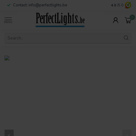
Contact:
info@perfectlights.be
4.0
/5.0
0
MENU