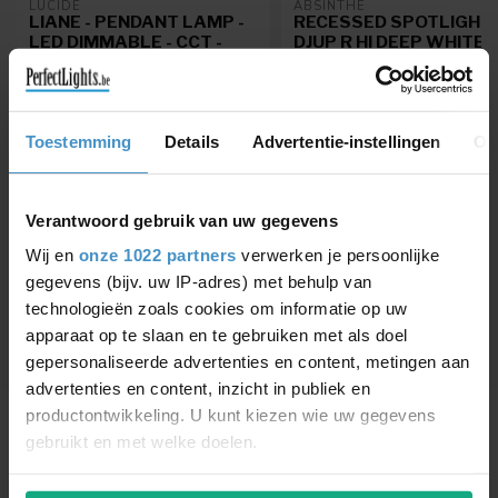
LUCIDE
ABSINTHE
LIANE - PENDANT LAMP -
RECESSED SPOTLIGHT
LED DIMMABLE - CCT -
DJUP R HI DEEP WHITE
2X40W 2700K/4000K -
16103-17
RUST BROWN | VIBES
LIANE - Pendant Lamp - LED
Dimmable - CCT - 2x40W
Toestemming
Details
Advertentie-instellingen
Ov
2700K/4000K - Rust Brown |
€492,96
€15,25
€579,95
€16,95
Vib...
Verantwoord gebruik van uw gegevens
Wij en
onze 1022 partners
verwerken je persoonlijke
gegevens (bijv. uw IP-adres) met behulp van
VIEW COLLECTION
technologieën zoals cookies om informatie op uw
apparaat op te slaan en te gebruiken met als doel
gepersonaliseerde advertenties en content, metingen aan
advertenties en content, inzicht in publiek en
productontwikkeling. U kunt kiezen wie uw gegevens
gebruikt en met welke doelen.
Als u het toestaat, willen we ook graag: