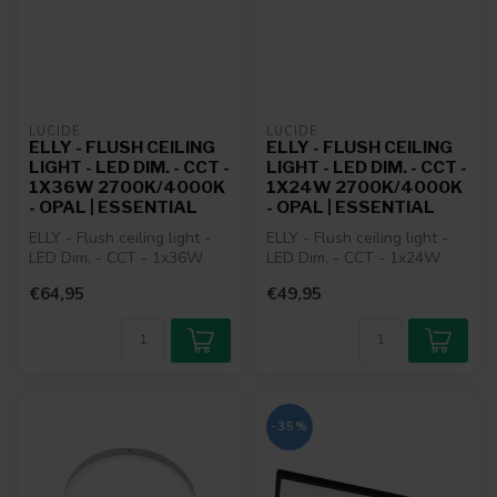
LUCIDE
LUCIDE
ELLY - FLUSH CEILING
ELLY - FLUSH CEILING
LIGHT - LED DIM. - CCT -
LIGHT - LED DIM. - CCT -
1X36W 2700K/4000K
1X24W 2700K/4000K
- OPAL | ESSENTIAL
- OPAL | ESSENTIAL
ELLY - Flush ceiling light -
ELLY - Flush ceiling light -
LED Dim. - CCT - 1x36W
LED Dim. - CCT - 1x24W
2700K/4000K - Opal |
2700K/4000K - Opal |
€64,95
€49,95
Essenti...
Essenti...
-35%