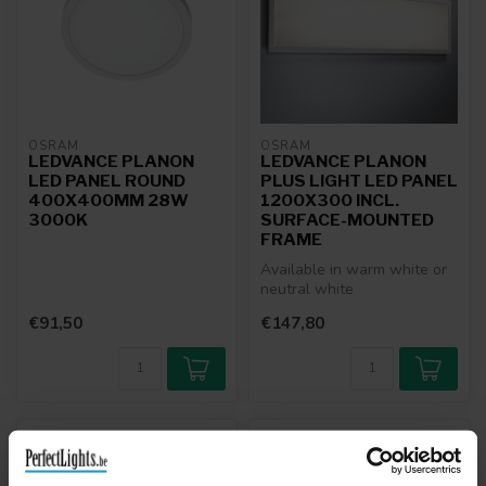
OSRAM
OSRAM
LEDVANCE PLANON
LEDVANCE PLANON
LED PANEL ROUND
PLUS LIGHT LED PANEL
400X400MM 28W
1200X300 INCL.
3000K
SURFACE-MOUNTED
FRAME
Available in warm white or
neutral white
€91,50
€147,80
NO LONGER AVAILABLE