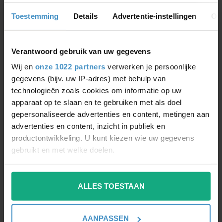
Toestemming
Details
Advertentie-instellingen
Ov
Verantwoord gebruik van uw gegevens
Wij en
onze 1022 partners
verwerken je persoonlijke
OSRAM
OSRAM
gegevens (bijv. uw IP-adres) met behulp van
LEDVANCE PLANON
PANEL 1200 X 300 MM
technologieën zoals cookies om informatie op uw
PLUS LIGHT LED PANEL
4000K NEUTRAL
600X600 INCL.
WHITE
apparaat op te slaan en te gebruiken met als doel
SURFACE-MOUNTED
Budget-friendly LED panel
gepersonaliseerde advertenties en content, metingen aan
FRAME
with 3600 Lumen neutral
advertenties en content, inzicht in publiek en
Available in warm white or
white
productontwikkeling. U kunt kiezen wie uw gegevens
neutral white
gebruikt en met welke doelen.
€147,80
Als u het toestaat, willen we ook graag:
€108,99
ALLES TOESTAAN
Informatie verzamelen over uw geografische
locatie, die tot een paar meter nauwkeurig kan zijn
Uw apparaat identificeren door het actief te
TEMPORARILY UNAVAILABLE
-37%
-48%
AANPASSEN