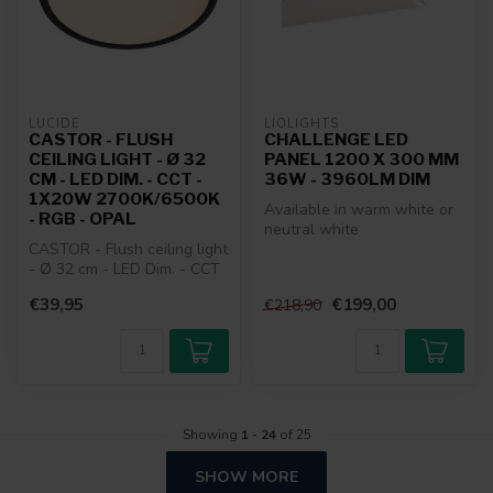
LUCIDE
LIOLIGHTS
CASTOR - FLUSH
CHALLENGE LED
CEILING LIGHT - Ø 32
PANEL 1200 X 300 MM
CM - LED DIM. - CCT -
36W - 3960LM DIM
1X20W 2700K/6500K
Available in warm white or
- RGB - OPAL
neutral white
CASTOR - Flush ceiling light
- Ø 32 cm - LED Dim. - CCT
- 1x20W 2700K/6500K -
€39,95
€199,00
€218,90
Rg...
Showing
1
-
24
of 25
SHOW MORE