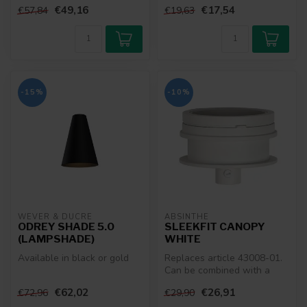
€49,16
€17,54
€57,84
€19,63
-15%
-10%
WEVER & DUCRÉ
ABSINTHE
ODREY SHADE 5.0
SLEEKFIT CANOPY
(LAMPSHADE)
WHITE
Available in black or gold
Replaces article 43008-01.
Can be combined with a
mounting kit from the
€62,02
€26,91
€72,96
€29,90
Sleekfit...