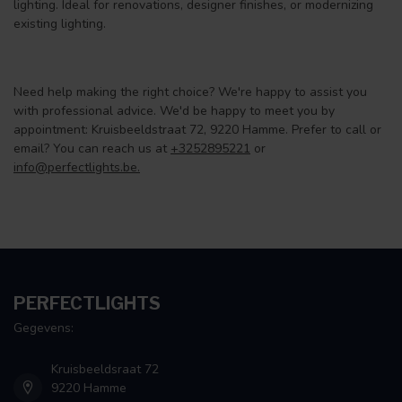
lighting. Ideal for renovations, designer finishes, or modernizing
existing lighting.
Need help making the right choice? We're happy to assist you
with professional advice. We'd be happy to meet you by
appointment: Kruisbeeldstraat 72, 9220 Hamme. Prefer to call or
email? You can reach us at
+3252895221
or
info@perfectlights.be
.
PERFECTLIGHTS
Gegevens:
Kruisbeeldsraat 72
9220 Hamme