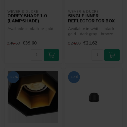
WEVER & DUCRÉ
WEVER & DUCRÉ
ODREY SHADE 1.0
SINGLE INNER
(LAMPSHADE)
REFLECTOR FOR BOX
Available in black or gold
Available in white - black -
gold - dark gray - bronze
€39,60
€21,62
€46,59
€24,56
-12%
-12%