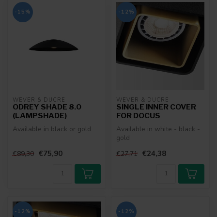
-15%
-12%
WEVER & DUCRÉ
WEVER & DUCRÉ
ODREY SHADE 8.0
SINGLE INNER COVER
(LAMPSHADE)
FOR DOCUS
Available in black or gold
Available in white - black -
gold
€75,90
€24,38
€89,30
€27,71
-12%
-12%