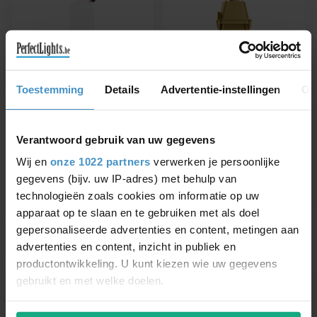
Toestemming
Details
Advertentie-instellingen
Ov
WEVER & DUCRÉ
WEVER & DUCRÉ
CORK 1.0
SINGLE INNER
REFLECTOR FOR
Pendulum for Cork bottle by
DOCUS MINI
Wever & Ducré - 210363B2
Verantwoord gebruik van uw gegevens
Available in white - black -
Wij en
onze 1022 partners
verwerken je persoonlijke
gold
gegevens (bijv. uw IP-adres) met behulp van
€136,70
€10,01
€11,37
technologieën zoals cookies om informatie op uw
apparaat op te slaan en te gebruiken met als doel
gepersonaliseerde advertenties en content, metingen aan
advertenties en content, inzicht in publiek en
productontwikkeling. U kunt kiezen wie uw gegevens
NEW
-17%
gebruikt en met welke doelen.
Als u het toestaat, willen we ook graag: