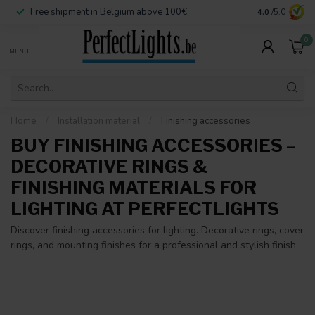
 Belgium above 100€
Secure payment options
4.0
/5.0
0
MENU
Home
/
Installation material
/
Finishing accessories
BUY FINISHING ACCESSORIES –
DECORATIVE RINGS &
FINISHING MATERIALS FOR
LIGHTING AT PERFECTLIGHTS
Discover finishing accessories for lighting. Decorative rings, cover
rings, and mounting finishes for a professional and stylish finish.