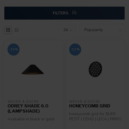
FILTERS
-15%
-11%
WEVER & DUCRÉ
WEVER & DUCRÉ
ODREY SHADE 6.0
HONEYCOMB GRID
(LAMPSHADE)
honeycomb grid for BLIEK
Available in black or gold
PETIT | CENO | LECA | PIRRO
| QITO