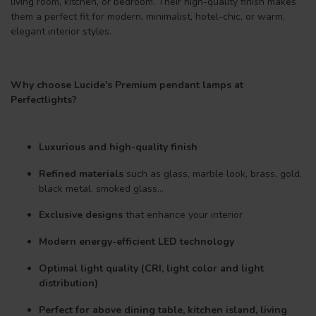
living room, kitchen, or bedroom. Their high-quality finish makes
them a perfect fit for modern, minimalist, hotel-chic, or warm,
elegant interior styles.
Why choose Lucide's Premium pendant lamps at
Perfectlights?
Luxurious and high-quality finish
Refined materials
such as glass, marble look, brass, gold,
black metal, smoked glass…
Exclusive designs
that enhance your interior
Modern energy-efficient LED technology
Optimal light quality (CRI, light color and light
distribution)
Perfect for above dining table, kitchen island, living