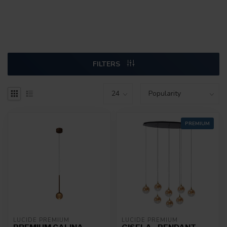
FILTERS
PREMIUM
LUCIDE PREMIUM
LUCIDE PREMIUM