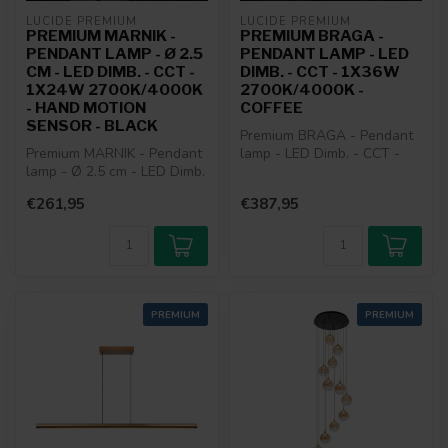
LUCIDE PREMIUM
LUCIDE PREMIUM
PREMIUM MARNIK -
PREMIUM BRAGA -
PENDANT LAMP - Ø 2.5
PENDANT LAMP - LED
CM - LED DIMB. - CCT -
DIMB. - CCT - 1X36W
1X24W 2700K/4000K
2700K/4000K -
- HAND MOTION
COFFEE
SENSOR - BLACK
Premium BRAGA - Pendant
Premium MARNIK - Pendant
lamp - LED Dimb. - CCT -
lamp - Ø 2.5 cm - LED Dimb.
1x36W 2700K/4000K -
- CCT - 1x24W
Coffee - 23...
€261,95
€387,95
2700K/4000K -...
PREMIUM
PREMIUM