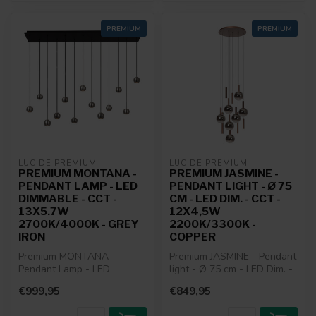
PREMIUM
PREMIUM
LUCIDE PREMIUM
LUCIDE PREMIUM
PREMIUM MONTANA -
PREMIUM JASMINE -
PENDANT LAMP - LED
PENDANT LIGHT - Ø 75
DIMMABLE - CCT -
CM - LED DIM. - CCT -
13X5.7W
12X4,5W
2700K/4000K - GREY
2200K/3300K -
IRON
COPPER
Premium MONTANA -
Premium JASMINE - Pendant
Pendant Lamp - LED
light - Ø 75 cm - LED Dim. -
Dimmable - CCT - 13x5.7W
CCT - 12x4,5W
€999,95
€849,95
2700K/4000K - Grey...
2200K/3300K...