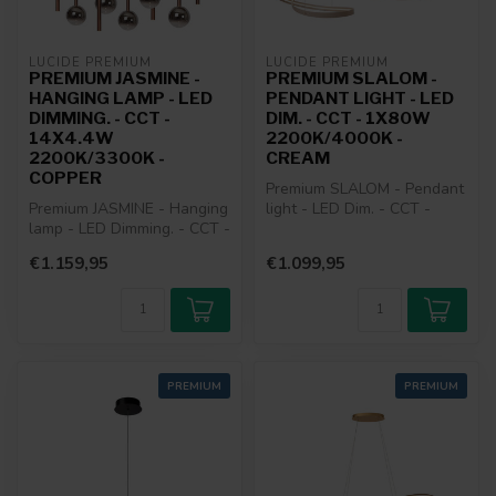
LUCIDE PREMIUM
LUCIDE PREMIUM
PREMIUM JASMINE -
PREMIUM SLALOM -
HANGING LAMP - LED
PENDANT LIGHT - LED
DIMMING. - CCT -
DIM. - CCT - 1X80W
14X4.4W
2200K/4000K -
2200K/3300K -
CREAM
COPPER
Premium SLALOM - Pendant
Premium JASMINE - Hanging
light - LED Dim. - CCT -
lamp - LED Dimming. - CCT -
1x80W 2200K/4000K -
14x4.4W 2200K/3300K -
Cream - 13...
€1.159,95
€1.099,95
Copp...
PREMIUM
PREMIUM