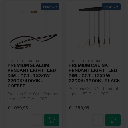
PREMIUM
PREMIUM
LUCIDE PREMIUM
LUCIDE PREMIUM
PREMIUM SLALOM -
PREMIUM CALINA -
PENDANT LIGHT - LED
PENDANT LIGHT - LED
DIM. - CCT - 1X80W
DIM. - CCT - 12X7W
2200K/4000K -
2200K/3300K - BLACK
COFFEE
Premium CALINA - Pendant
Premium SLALOM - Pendant
light - LED Dim. - CCT -
light - LED Dim. - CCT -
12x7W 2200K/3300K -
1x80W 2200K/4000K -
Black - 24...
€1.099,95
€1.359,95
Coffee - 1...