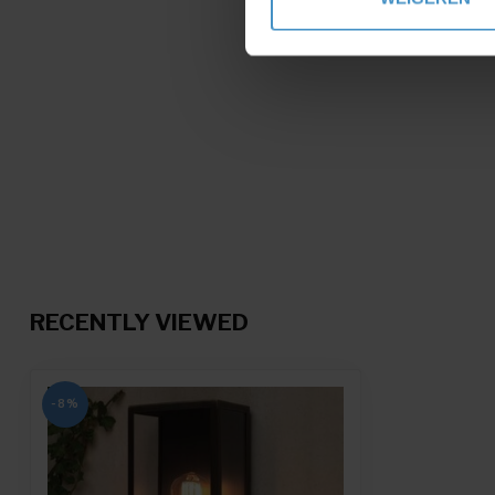
toestemming op elk moment wi
We gebruiken cookies om cont
websiteverkeer te analyseren
media, adverteren en analys
verstrekt of die ze hebben v
RECENTLY VIEWED
-8%