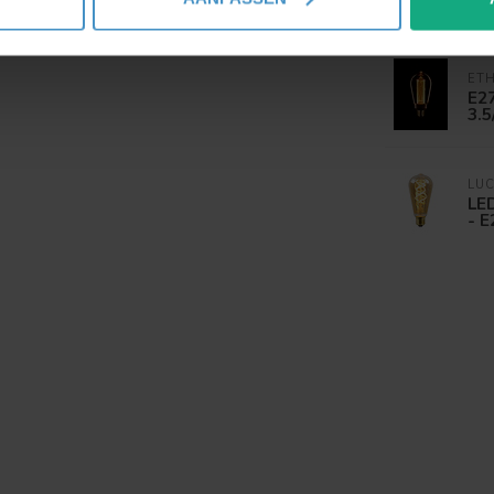
Wa
jzigen of intrekken in de Cookieverklaring.
ent en advertenties te personaliseren, om functies voor social
ET
. Ook delen we informatie over uw gebruik van onze site met on
E2
3.
e. Deze partners kunnen deze gegevens combineren met andere i
erzameld op basis van uw gebruik van hun services.
LUC
LED
- 