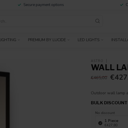
Secure payment options
C
IGHTING
PREMIUM BY LUCIDE
LED LIGHTS
INSTALL
ASTRO
WALL LAM
€427
€465,00
Outdoor wall lamp a
BULK DISCOUNT
No discount
1 Piece
€427,80