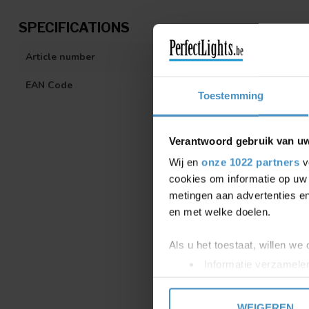
SPECIFICATIONS
Article number
1183030
EAN Code
503885611312
Toestemming
Verantwoord gebruik van u
Wij en
onze 1022 partners
v
cookies om informatie op uw 
metingen aan advertenties en
en met welke doelen.
Als u het toestaat, willen we
Informatie verzamelen
Uw apparaat identific
Lees meer over hoe uw perso
WEIGEREN