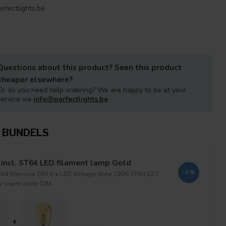
rfectlights.be
Questions about this product? Seen this product
cheaper elsewhere?
Or do you need help ordering? We are happy to be at your
service via
info@perfectlights.be
 BUNDELS
incl. ST64 LED filament lamp Gold
-1%
P44 Messina 160 II
+
LED Vintage Style 1906 ST64 E27
 warm white DIM
+