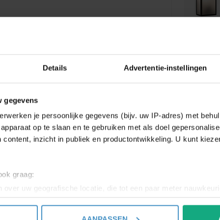
9
Details
Advertentie-instellingen
RELATED
w gegevens
OS
erwerken je persoonlijke gegevens (bijv. uw IP-adres) met behul
LE
apparaat op te slaan en te gebruiken met als doel gepersonalise
6.
 content, inzicht in publiek en productontwikkeling. U kunt kiez
AS
Wa
 ook graag:
 over uw geografische locatie, die tot een paar meter nauwkeuri
eren door het actief te scannen op specifieke eigenschappen (fing
AS
onlijke gegevens worden verwerkt en stel uw voorkeuren in he
AANPASSEN