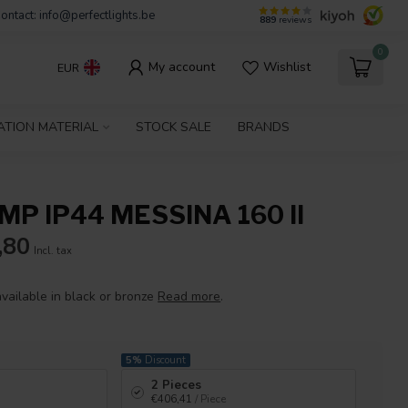
ontact:
info@perfectlights.be
889
reviews
0
My account
Wishlist
EUR
ATION MATERIAL
STOCK SALE
BRANDS
P IP44 MESSINA 160 II
,80
Incl. tax
vailable in black or bronze
Read more
.
5%
Discount
2 Pieces
€406,41
/ Piece