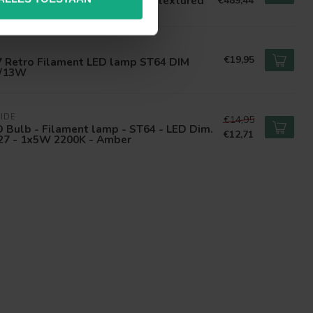
ll lamp Messina Sensor Black textured
€489,44
 media te bieden en om ons
H
ze partners voor social
€19,95
7 Retro Filament LED lamp ST64 DIM
5/13W
nformatie die u aan ze heeft
IDE
€14,95
 Bulb - Filament lamp - ST64 - LED Dim.
€12,71
E27 - 1x5W 2200K - Amber