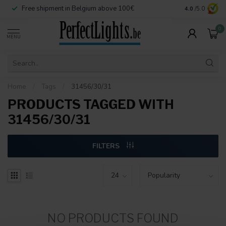
Free shipment in Belgium above 100€
Secure paymen
4.0
/5.0
0
MENU
Home
/
Tags
/
31456/30/31
PRODUCTS TAGGED WITH
31456/30/31
FILTERS
NO PRODUCTS FOUND