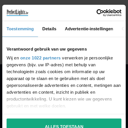
CONTINUE SHOPPING
Toestemming
Details
Advertentie-instellingen
Ov
Showing
1
-
0
of 0
Verantwoord gebruik van uw gegevens
Wij en
onze 1022 partners
verwerken je persoonlijke
gegevens (bijv. uw IP-adres) met behulp van
technologieën zoals cookies om informatie op uw
apparaat op te slaan en te gebruiken met als doel
PERFECTLIGHTS
gepersonaliseerde advertenties en content, metingen aan
Gegevens:
advertenties en content, inzicht in publiek en
productontwikkeling. U kunt kiezen wie uw gegevens
Kruisbeeldsraat 72
gebruikt en met welke doelen.
9220 Hamme
Belgium
Als u het toestaat, willen we ook graag:
ALLES TOESTAAN
Informatie verzamelen over uw geografische