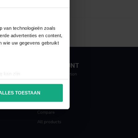
p van technologieën zoals
erde advertenties en content,
en wie uw gegevens gebruikt
MY ACCOUNT
g kan zijn
Account information
erprinting)
My orders
t
detailgedeelte
in. U kunt uw
ALLES TOESTAAN
My tickets
My wishlist
 media te bieden en om ons
Compare
ze partners voor social
All products
nformatie die u aan ze heeft