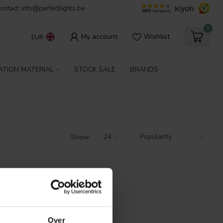
ontact:
info@perfectlights.be
889
reviews
0
My account
Wishlist
EUR
ATION MATERIAL
STOCK SALE
BRANDS
Show:
FOUND
ING
Over