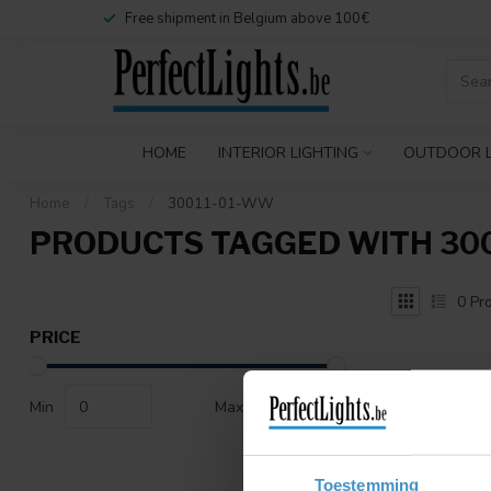
Free shipment in Belgium above 100€
HOME
INTERIOR LIGHTING
OUTDOOR L
Home
/
Tags
/
30011-01-WW
PRODUCTS TAGGED WITH 30
0
Pro
PRICE
Min
Max
Toestemming