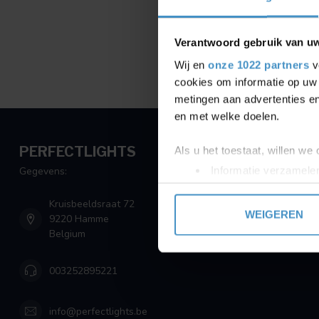
Verantwoord gebruik van u
Wij en
onze 1022 partners
v
cookies om informatie op uw 
metingen aan advertenties en
en met welke doelen.
PERFECTLIGHTS
Als u het toestaat, willen we
Informatie verzamelen
Gegevens:
Uw apparaat identific
Kruisbeeldsraat 72
Lees meer over hoe uw perso
WEIGEREN
9220 Hamme
toestemming op elk moment wi
Belgium
We gebruiken cookies om cont
003252895221
websiteverkeer te analyseren
media, adverteren en analys
verstrekt of die ze hebben v
info@perfectlights.be