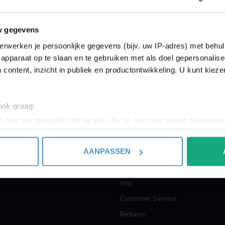
Showing
1
-
0
of 0
w gegevens
erwerken je persoonlijke gegevens (bijv. uw IP-adres) met behul
apparaat op te slaan en te gebruiken met als doel gepersonalise
 content, inzicht in publiek en productontwikkeling. U kunt kiez
INFORMATION
 ook graag:
 over uw geografische locatie, die tot een paar meter nauwkeuri
About us
eren door het actief te scannen op specifieke eigenschappen (fing
Terms and Conditions
onlijke gegevens worden verwerkt en stel uw voorkeuren in he
AANPASSEN
Privacy policy
jzigen of intrekken in de Cookieverklaring.
Payment methods
ent en advertenties te personaliseren, om functies voor social
ship
. Ook delen we informatie over uw gebruik van onze site met on
Customer Service
e. Deze partners kunnen deze gegevens combineren met andere i
Returns
erzameld op basis van uw gebruik van hun services.