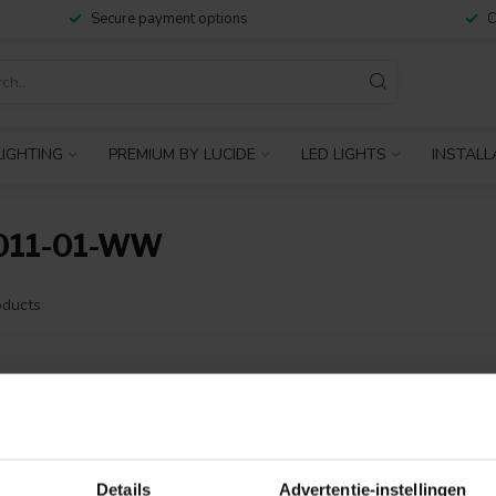
Secure payment options
C
IGHTING
PREMIUM BY LUCIDE
LED LIGHTS
INSTALL
011-01-WW
ducts
NO PRODUCTS 
CONTINUE SHOPP
Details
Advertentie-instellingen