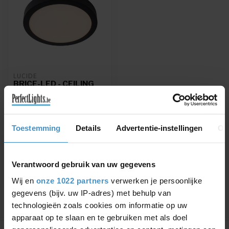
LUCIDE
BRICE-LED - CEILING
LIGHT BATHROOM - Ø
30 CM - LED DIM. -
1X30W 3000K - IP44 -
BLACK - 28116/30/30
Toestemming
Details
Advertentie-instellingen
Ov
BRICE-LED - Ceiling light
Bathroom - Ø 30 cm - LED
Dim. - 1x30W 3000K - IP44 -
€89,21
€104,95
B...
Verantwoord gebruik van uw gegevens
Wij en
onze 1022 partners
verwerken je persoonlijke
gegevens (bijv. uw IP-adres) met behulp van
technologieën zoals cookies om informatie op uw
apparaat op te slaan en te gebruiken met als doel
Showing
1
-
1
of 1