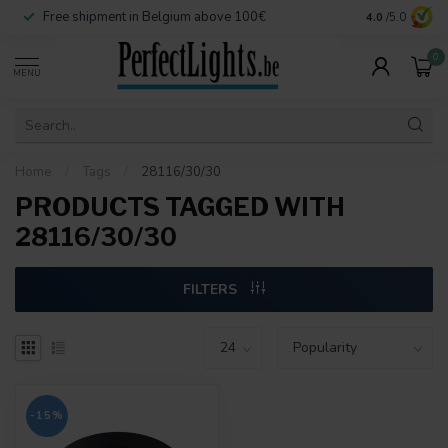
Free shipment in Belgium above 100€
Secure paymen
4.0
/5.0
0
MENU
Home
/
Tags
/
28116/30/30
PRODUCTS TAGGED WITH
28116/30/30
FILTERS
-15%