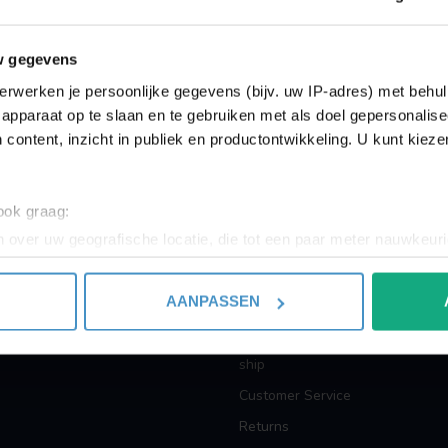
Showing
1
-
0
of 0
w gegevens
erwerken je persoonlijke gegevens (bijv. uw IP-adres) met behul
apparaat op te slaan en te gebruiken met als doel gepersonalise
 content, inzicht in publiek en productontwikkeling. U kunt kiez
INFORMATION
 ook graag:
 over uw geografische locatie, die tot een paar meter nauwkeuri
About us
eren door het actief te scannen op specifieke eigenschappen (fing
Terms and Conditions
onlijke gegevens worden verwerkt en stel uw voorkeuren in he
AANPASSEN
Privacy policy
jzigen of intrekken in de Cookieverklaring.
Payment methods
ent en advertenties te personaliseren, om functies voor social
ship
. Ook delen we informatie over uw gebruik van onze site met on
Customer Service
e. Deze partners kunnen deze gegevens combineren met andere i
Returns
erzameld op basis van uw gebruik van hun services.