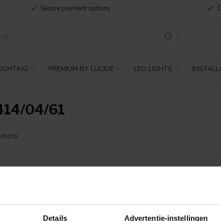
Secure payment options
C
IGHTING
PREMIUM BY LUCIDE
LED LIGHTS
INSTALL
14/04/61
ducts
NO PRODUCTS 
CONTINUE SHOPP
Details
Advertentie-instellingen