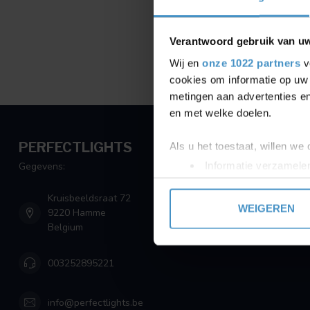
Verantwoord gebruik van u
Wij en
onze 1022 partners
v
cookies om informatie op uw 
metingen aan advertenties en
en met welke doelen.
PERFECTLIGHTS
Als u het toestaat, willen we
Informatie verzamelen
Gegevens:
Uw apparaat identific
Kruisbeeldsraat 72
Lees meer over hoe uw perso
WEIGEREN
9220 Hamme
toestemming op elk moment wi
Belgium
We gebruiken cookies om cont
003252895221
websiteverkeer te analyseren
media, adverteren en analys
verstrekt of die ze hebben v
info@perfectlights.be