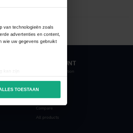
p van technologieën zoals
erde advertenties en content,
en wie uw gegevens gebruikt
MY ACCOUNT
g kan zijn
Account information
erprinting)
My orders
t
detailgedeelte
in. U kunt uw
ALLES TOESTAAN
My tickets
My wishlist
 media te bieden en om ons
Compare
ze partners voor social
All products
nformatie die u aan ze heeft