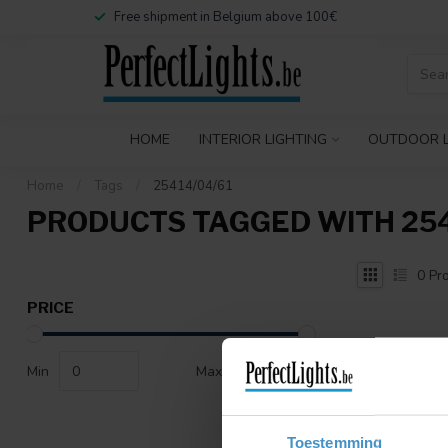
Free shipment in Belgium above 100€
HOME
INTERIOR LIGHTING
OUTDOOR L
Home
/
Tags
/
25414/04/61
PRODUCTS TAGGED WITH 254
0
Pro
PRICE
Min
Max
Toestemming