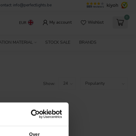
ontact:
info@perfectlights.be
889
reviews
0
My account
Wishlist
EUR
ATION MATERIAL
STOCK SALE
BRANDS
Show:
FOUND
ING
Over