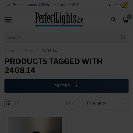
Free shipment in Belgium above 100€
Secure paymen
4.0
/5.0
0
MENU
Home
/
Tags
/
2408.14
PRODUCTS TAGGED WITH
2408.14
FILTERS