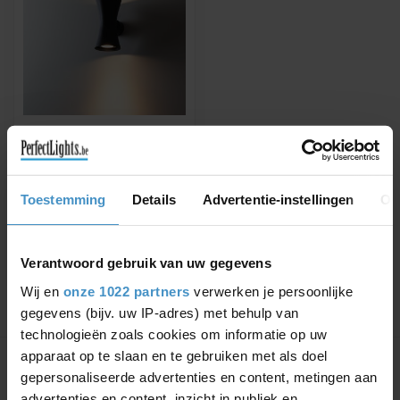
PSM LIGHTING
CLARA SURFACE-
MOUNTED WALL LAMP
Available in: White, Rose
Toestemming
Details
Advertentie-instellingen
Ov
Copper, Black/Gold, Black,
Aluminum
€94,50
Verantwoord gebruik van uw gegevens
Wij en
onze 1022 partners
verwerken je persoonlijke
gegevens (bijv. uw IP-adres) met behulp van
technologieën zoals cookies om informatie op uw
Showing
1
-
1
of 1
apparaat op te slaan en te gebruiken met als doel
gepersonaliseerde advertenties en content, metingen aan
advertenties en content, inzicht in publiek en