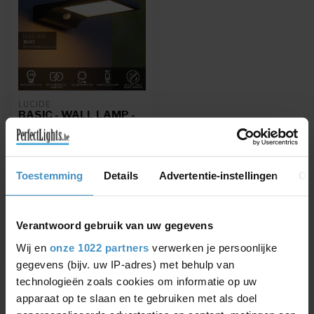
LUCIDE
BASIC - WALL LAMP -
SOLAR ENERGY - LED -
1X3W 2700K - IP44 -
MOTION & DAY/NIGHT
SENSOR - BLACK
Toestemming
Details
Advertentie-instellingen
Ov
BASIC - Wall lamp - Solar
energy - LED - 1x3W 2700K
- IP44 - Motion & day/night
€37,95
...
Verantwoord gebruik van uw gegevens
Wij en
onze 1022 partners
verwerken je persoonlijke
gegevens (bijv. uw IP-adres) met behulp van
technologieën zoals cookies om informatie op uw
apparaat op te slaan en te gebruiken met als doel
Showing
1
-
1
of 1