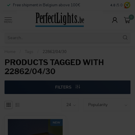
Free shipment in Belgium above 100€
Secure paymen
4.0
/5.0
0
MENU
Home
/
Tags
/
22862/04/30
PRODUCTS TAGGED WITH
22862/04/30
FILTERS
NEW