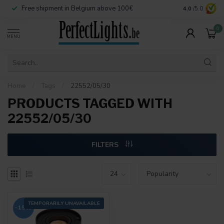
Free shipment in Belgium above 100€
Secure paymen
4.0
/5.0
0
MENU
Home
/
Tags
/
22552/05/30
PRODUCTS TAGGED WITH
22552/05/30
FILTERS
TEMPORARILY UNAVAILABLE
-15%