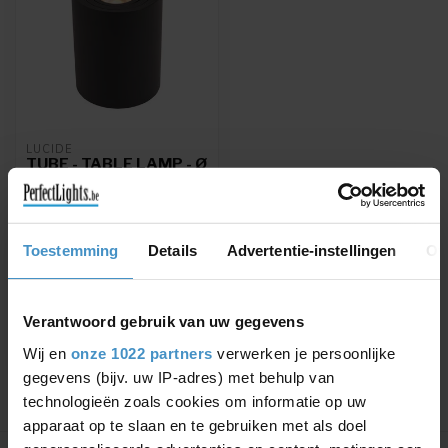
LUCIDE
TUBE - TABLE LAMP - Ø
9,6 CM - LED DIM. -
GU10 - 1X5W
2600K/2800K - 3
STEPDIM - BLACK
Toestemming
Details
Advertentie-instellingen
Ov
TUBE - Table lamp - Ø 9,6
cm - LED Dim. - GU10 -
1x5W 2600K/2800K - 3
€35,66
€41,95
StepDim - ...
Verantwoord gebruik van uw gegevens
Wij en
onze 1022 partners
verwerken je persoonlijke
gegevens (bijv. uw IP-adres) met behulp van
technologieën zoals cookies om informatie op uw
apparaat op te slaan en te gebruiken met als doel
Showing
1
-
1
of 1