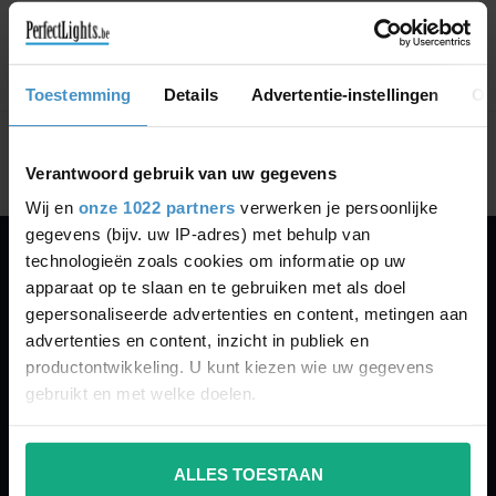
Toestemming
Details
Advertentie-instellingen
Ov
Showing
1
-
0
of 0
Verantwoord gebruik van uw gegevens
Wij en
onze 1022 partners
verwerken je persoonlijke
gegevens (bijv. uw IP-adres) met behulp van
technologieën zoals cookies om informatie op uw
PERFECTLIGHTS
apparaat op te slaan en te gebruiken met als doel
Gegevens:
gepersonaliseerde advertenties en content, metingen aan
advertenties en content, inzicht in publiek en
Kruisbeeldsraat 72
productontwikkeling. U kunt kiezen wie uw gegevens
9220 Hamme
gebruikt en met welke doelen.
Belgium
Als u het toestaat, willen we ook graag:
003252895221
ALLES TOESTAAN
Informatie verzamelen over uw geografische