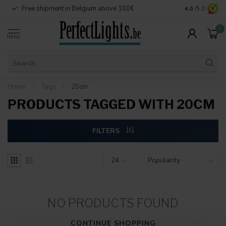
Free shipment in Belgium above 100€
Secure paymen
4.0
/5.0
0
MENU
Home
/
Tags
/
20cm
PRODUCTS TAGGED WITH 20CM
FILTERS
NO PRODUCTS FOUND
CONTINUE SHOPPING