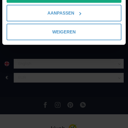
locatie, die tot een paar meter nauwkeurig kan zijn
info@perfectlights.be
Uw apparaat identificeren door het actief te
AANPASSEN
scannen op specifieke eigenschappen (fingerprinting)
Lees meer over hoe uw persoonlijke gegevens worden
INFORMATION
verwerkt en stel uw voorkeuren in het
detailgedeelte
in.
WEIGEREN
U kunt uw toestemming op elk moment wijzigen of
MY ACCOUNT
intrekken in de Cookieverklaring.
We gebruiken cookies om content en advertenties te
personaliseren, om functies voor social media te bieden
en om ons websiteverkeer te analyseren. Ook delen we
€
informatie over uw gebruik van onze site met onze
partners voor social media, adverteren en analyse. Deze
partners kunnen deze gegevens combineren met andere
informatie die u aan ze heeft verstrekt of die ze hebben
verzameld op basis van uw gebruik van hun services.