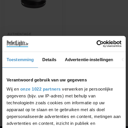
AUTHENTAGE
COUNTRY FLOOR LAMP
GALED 2 X 90°
Available in Bronze, Brushed
Nickel or Chrome
Toestemming
Details
Advertentie-instellingen
Ov
€338,98
Verantwoord gebruik van uw gegevens
Wij en
onze 1022 partners
verwerken je persoonlijke
gegevens (bijv. uw IP-adres) met behulp van
Showing
1
-
1
of 1
technologieën zoals cookies om informatie op uw
apparaat op te slaan en te gebruiken met als doel
gepersonaliseerde advertenties en content, metingen aan
advertenties en content, inzicht in publiek en