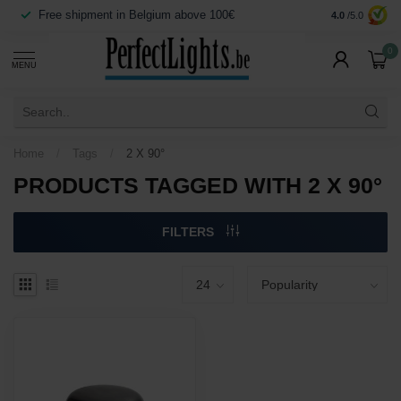
Free shipment in Belgium above 100€
Secure payme
4.0
/5.0
0
MENU
Home
/
Tags
/
2 X 90°
PRODUCTS TAGGED WITH 2 X 90°
FILTERS