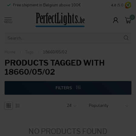
Free shipment in Belgium above 100€
Secure paymen
4.0
/5.0
0
MENU
Home
/
Tags
/
18660/05/02
PRODUCTS TAGGED WITH
18660/05/02
FILTERS
NO PRODUCTS FOUND