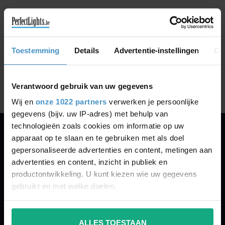
CONTINUE SHOPPING
Toestemming
Details
Advertentie-instellingen
Ov
Showing
1
-
0
of 0
Verantwoord gebruik van uw gegevens
Wij en
onze 1022 partners
verwerken je persoonlijke
gegevens (bijv. uw IP-adres) met behulp van
technologieën zoals cookies om informatie op uw
apparaat op te slaan en te gebruiken met als doel
PERFECTLIGHTS
gepersonaliseerde advertenties en content, metingen aan
Gegevens:
advertenties en content, inzicht in publiek en
productontwikkeling. U kunt kiezen wie uw gegevens
Kruisbeeldsraat 72
gebruikt en met welke doelen.
9220 Hamme
Belgium
Als u het toestaat, willen we ook graag:
ALLES TOESTAAN
Informatie verzamelen over uw geografische