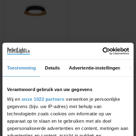
WEVER & DUCRÉ
WALL / CEILING LAMP
TOWNA 1.0 LED IP44
Available in Black, White /
Toestemming
Details
Advertentie-instellingen
Ov
Gold, Black / Gold, Copper,
White, Black / Copper
€270,25
€307,10
Verantwoord gebruik van uw gegevens
Wij en
onze 1022 partners
verwerken je persoonlijke
gegevens (bijv. uw IP-adres) met behulp van
technologieën zoals cookies om informatie op uw
Showing
1
-
1
of 1
apparaat op te slaan en te gebruiken met als doel
gepersonaliseerde advertenties en content, metingen aan
advertenties en content, inzicht in publiek en