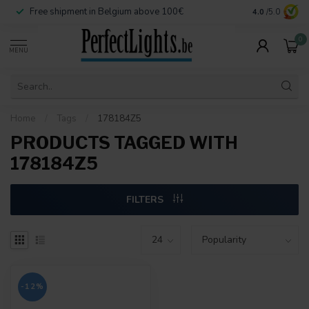
Free shipment in Belgium above 100€
Secure paymen
4.0
/5.0
0
MENU
Home
/
Tags
/
178184Z5
PRODUCTS TAGGED WITH
178184Z5
FILTERS
-12%