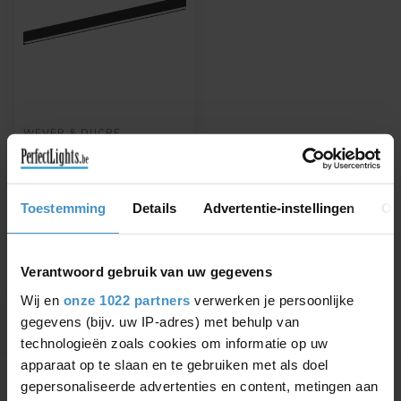
WEVER & DUCRÉ
STREX MODULE 1.0
OPAL DALI DIM 48V
TRACK
STREX MODULE 1.0 OPAL
Toestemming
Details
Advertentie-instellingen
Ov
DALI dim 48V track
€242,56
€275,64
Verantwoord gebruik van uw gegevens
Wij en
onze 1022 partners
verwerken je persoonlijke
gegevens (bijv. uw IP-adres) met behulp van
technologieën zoals cookies om informatie op uw
Showing
1
-
1
of 1
apparaat op te slaan en te gebruiken met als doel
gepersonaliseerde advertenties en content, metingen aan