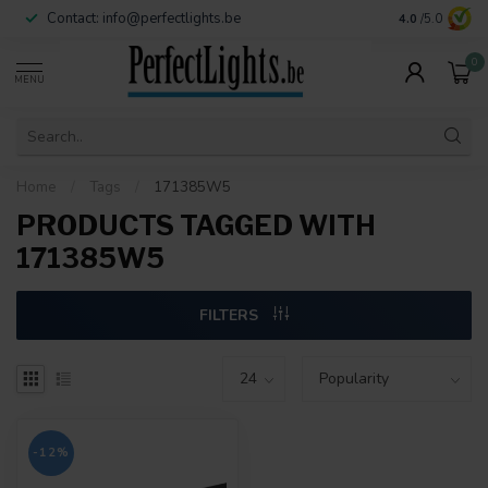
Contact:
info@perfectlights.be
4.0
/5.0
0
MENU
Home
/
Tags
/
171385W5
PRODUCTS TAGGED WITH
171385W5
FILTERS
-12%