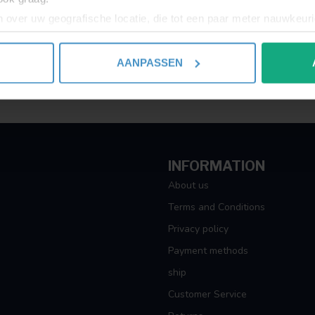
 over uw geografische locatie, die tot een paar meter nauwkeuri
eren door het actief te scannen op specifieke eigenschappen (fing
onlijke gegevens worden verwerkt en stel uw voorkeuren in he
AANPASSEN
jzigen of intrekken in de Cookieverklaring.
ent en advertenties te personaliseren, om functies voor social
. Ook delen we informatie over uw gebruik van onze site met on
e. Deze partners kunnen deze gegevens combineren met andere i
erzameld op basis van uw gebruik van hun services.
INFORMATION
About us
Terms and Conditions
Privacy policy
Payment methods
ship
Customer Service