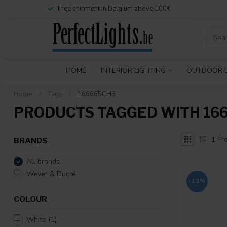
Free shipment in Belgium above 100€
HOME
INTERIOR LIGHTING
OUTDOOR L
Home
/
Tags
/
166665CH3
PRODUCTS TAGGED WITH 16
1
Pro
BRANDS
All brands
Wever & Ducré
-12%
COLOUR
White
(1)