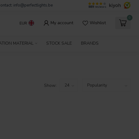
ontact:
info@perfectlights.be
889
reviews
0
My account
Wishlist
EUR
ATION MATERIAL
STOCK SALE
BRANDS
Show: