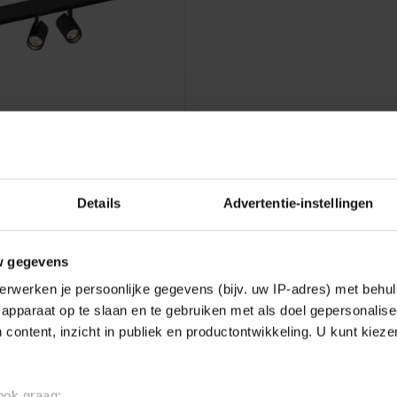
DUCRÉ
STREX (48V) 2.0 DALI
Details
Advertentie-instellingen
pot for the W&D Strex 48V
 available in white, black,
€356,60
w gegevens
erwerken je persoonlijke gegevens (bijv. uw IP-adres) met behul
e
apparaat op te slaan en te gebruiken met als doel gepersonalise
 content, inzicht in publiek en productontwikkeling. U kunt kiez
Showing
1
-
1
of 1
 ook graag: