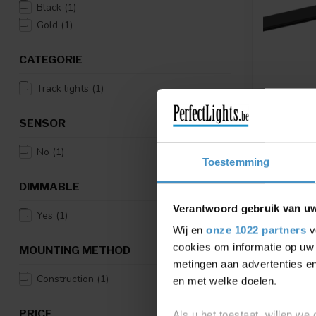
Black
(1)
Gold
(1)
CATEGORIE
Track lights
(1)
SENSOR
WEVER & 
CENO ON 
DIM
No
(1)
Toestemming
LED Tracks
track system
DIMMABLE
blac...
€405,23
Verantwoord gebruik van u
Yes
(1)
Wij en
onze 1022 partners
v
Compar
cookies om informatie op uw 
MOUNTING METHOD
metingen aan advertenties en
Construction
(1)
en met welke doelen.
PRICE
Als u het toestaat, willen we