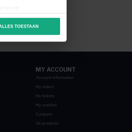
g kan zijn
erprinting)
t
detailgedeelte
in. U kunt uw
ALLES TOESTAAN
 media te bieden en om ons
ze partners voor social
nformatie die u aan ze heeft
MY ACCOUNT
Account information
My orders
My tickets
My wishlist
Compare
All products