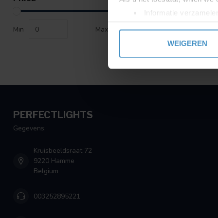
Informatie verzamelen
Uw apparaat identific
Min
Max
Lees meer over hoe uw perso
WEIGEREN
toestemming op elk moment wi
We gebruiken cookies om cont
websiteverkeer te analyseren
media, adverteren en analys
verstrekt of die ze hebben v
PERFECTLIGHTS
Gegevens:
Kruisbeeldsraat 72
9220 Hamme
Belgium
003252895221