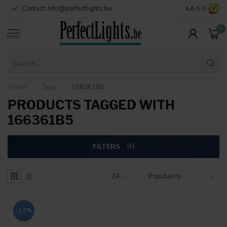
Contact:
info@perfectlights.be
4.0
/5.0
0
MENU
Home
/
Tags
/
166361B5
PRODUCTS TAGGED WITH
166361B5
FILTERS
-12%