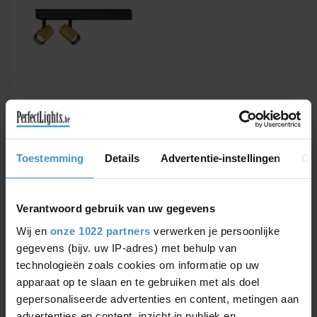
WEVER & DUCRÉ
CEILING LAMP CENO
SURFACE 2.0
Available in white, black,
Toestemming
Details
Advertentie-instellingen
Ov
black/gold, bronze
€285,69
€324,64
Verantwoord gebruik van uw gegevens
Wij en
onze 1022 partners
verwerken je persoonlijke
gegevens (bijv. uw IP-adres) met behulp van
technologieën zoals cookies om informatie op uw
Showing
1
-
1
of 1
apparaat op te slaan en te gebruiken met als doel
gepersonaliseerde advertenties en content, metingen aan
advertenties en content, inzicht in publiek en