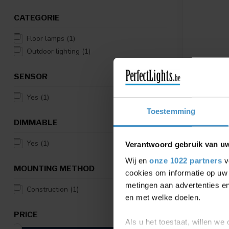
CATEGORIE
Floor lamps
(1)
Outdoor lighting
(1)
SENSOR
LUCIDE
Yes
(1)
NARVIK -
1X9.2W 3
Toestemming
DIMMABLE
NARVIK - P
3000K - IP6
Lucid...
Yes
(1)
Verantwoord gebruik van u
€99,95
Wij en
onze 1022 partners
v
MOUNTING METHOD
Compar
cookies om informatie op uw 
metingen aan advertenties en
Construction
(1)
en met welke doelen.
PRICE
Als u het toestaat, willen we