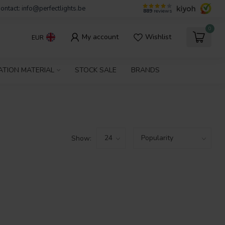
ontact:
info@perfectlights.be
889
reviews
0
My account
Wishlist
EUR
ATION MATERIAL
STOCK SALE
BRANDS
Show: