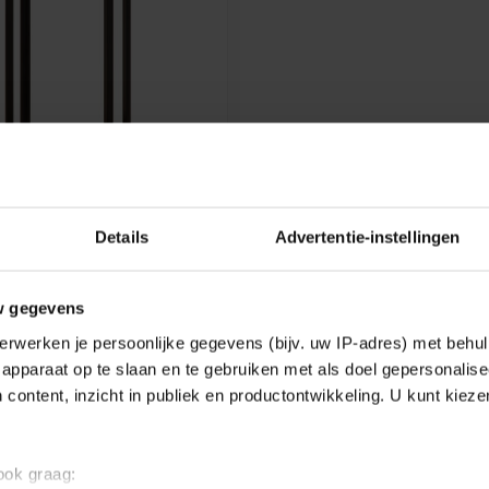
 PEDESTAL LAMP - LED -
000K - IP65 - BLACK
Details
Advertentie-instellingen
edestal lamp - LED - 1x9.2W
5 - Black - 15810/09/30 -
w gegevens
erwerken je persoonlijke gegevens (bijv. uw IP-adres) met behul
e
apparaat op te slaan en te gebruiken met als doel gepersonalise
 content, inzicht in publiek en productontwikkeling. U kunt kiez
Showing
1
-
1
of 1
 ook graag: