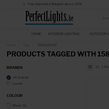
Free shipment in Belgium above 100€
HOME
INTERIOR LIGHTING
OUTDOOR L
Home
/
Tags
/
15810/09/30
PRODUCTS TAGGED WITH 158
1
Pro
BRANDS
All brands
Lucide
COLOUR
Black
(1)