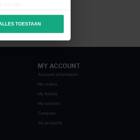
g kan zijn
erprinting)
t
detailgedeelte
in. U kunt uw
ALLES TOESTAAN
 media te bieden en om ons
ze partners voor social
nformatie die u aan ze heeft
MY ACCOUNT
Account information
My orders
My tickets
My wishlist
Compare
All products