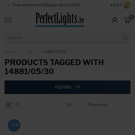
Free shipment in Belgium above 100€
Secure paymen
4.0
/5.0
0
MENU
Home
/
Tags
/
14881/05/30
PRODUCTS TAGGED WITH
14881/05/30
FILTERS
-15%