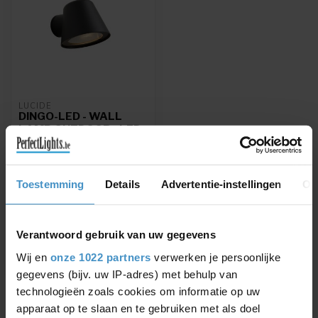
LUCIDE
DINGO-LED - WALL
LAMP OUTDOOR - LED
DIM. - GU10 - 1X5W
3000K - IP44 -
ANTHRACITE -
14881/05/30
Toestemming
Details
Advertentie-instellingen
Ov
DINGO-LED - Wall light
Outdoor - LED - GU10 -
IP44 - Anthracite
€39,91
Verantwoord gebruik van uw gegevens
€46,95
Wij en
onze 1022 partners
verwerken je persoonlijke
gegevens (bijv. uw IP-adres) met behulp van
technologieën zoals cookies om informatie op uw
apparaat op te slaan en te gebruiken met als doel