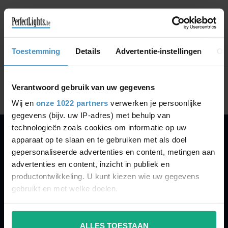
CONTINUE SHOPPING
Toestemming
Details
Advertentie-instellingen
Ov
Showing
1
-
0
of 0
Verantwoord gebruik van uw gegevens
Wij en
onze 1022 partners
verwerken je persoonlijke
gegevens (bijv. uw IP-adres) met behulp van
technologieën zoals cookies om informatie op uw
apparaat op te slaan en te gebruiken met als doel
PERFECTLIGHTS
gepersonaliseerde advertenties en content, metingen aan
Gegevens:
advertenties en content, inzicht in publiek en
productontwikkeling. U kunt kiezen wie uw gegevens
Kruisbeeldsraat 72
gebruikt en met welke doelen.
9220 Hamme
Belgium
Als u het toestaat, willen we ook graag:
ALLES TOESTAAN
Informatie verzamelen over uw geografische