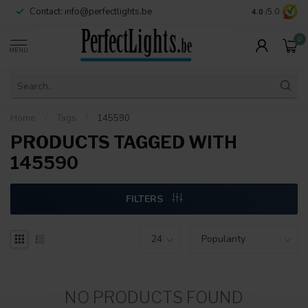
Contact:
info@perfectlights.be
4.0
/5.0
0
MENU
Home
/
Tags
/
145590
PRODUCTS TAGGED WITH
145590
FILTERS
NO PRODUCTS FOUND