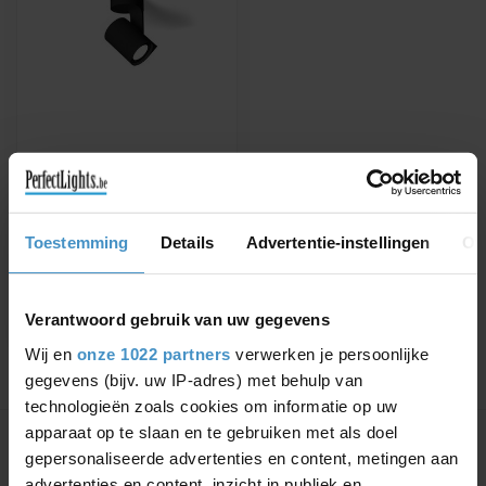
WEVER & DUCRÉ
SQUBE ON BASE 1.0
PAR16
Available in white or black
Toestemming
Details
Advertentie-instellingen
Ov
€102,97
€117,01
Verantwoord gebruik van uw gegevens
Wij en
onze 1022 partners
verwerken je persoonlijke
gegevens (bijv. uw IP-adres) met behulp van
technologieën zoals cookies om informatie op uw
Showing
1
-
1
of 1
apparaat op te slaan en te gebruiken met als doel
gepersonaliseerde advertenties en content, metingen aan
advertenties en content, inzicht in publiek en