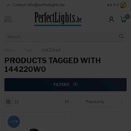
Contact:
info@perfectlights.be
4.0
/5.0
0
MENU
Home
/
Tags
/
144220w0
PRODUCTS TAGGED WITH
144220W0
FILTERS
-12%