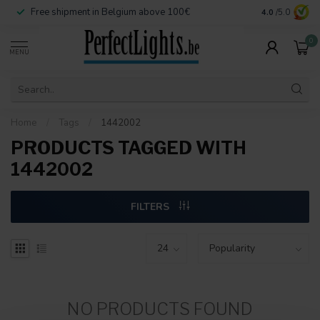
Free shipment in Belgium above 100€
Secure paymen
4.0
/5.0
0
MENU
Home
/
Tags
/
1442002
PRODUCTS TAGGED WITH
1442002
FILTERS
NO PRODUCTS FOUND