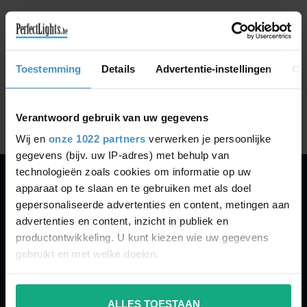
CONTINUE SHOPPING
Toestemming
Details
Advertentie-instellingen
Ov
Showing
1
-
0
of 0
Verantwoord gebruik van uw gegevens
Wij en
onze 1022 partners
verwerken je persoonlijke
gegevens (bijv. uw IP-adres) met behulp van
technologieën zoals cookies om informatie op uw
apparaat op te slaan en te gebruiken met als doel
PERFECTLIGHTS
gepersonaliseerde advertenties en content, metingen aan
Gegevens:
advertenties en content, inzicht in publiek en
productontwikkeling. U kunt kiezen wie uw gegevens
Kruisbeeldsraat 72
gebruikt en met welke doelen.
9220 Hamme
Belgium
Als u het toestaat, willen we ook graag:
ALLES TOESTAAN
Informatie verzamelen over uw geografische