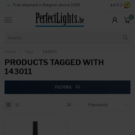
Free shipment in Belgium above 100€
Secure paymen
4.0
/5.0
0
MENU
Home
/
Tags
/
143011
PRODUCTS TAGGED WITH
143011
FILTERS