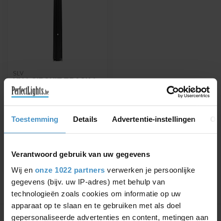
SLV
HV 1 CIRCUIT TRACK 1-
PHASE SURFACE
MOUNTED RAIL 230V
(1M)
Toestemming
Details
Advertentie-instellingen
Ov
Available in white, black or
grey
€43,66
Verantwoord gebruik van uw gegevens
Wij en
onze 1022 partners
verwerken je persoonlijke
gegevens (bijv. uw IP-adres) met behulp van
technologieën zoals cookies om informatie op uw
Showing
1
-
1
of 1
apparaat op te slaan en te gebruiken met als doel
gepersonaliseerde advertenties en content, metingen aan