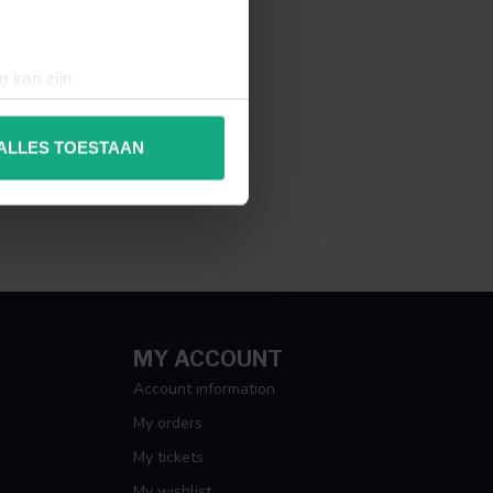
g kan zijn
erprinting)
t
detailgedeelte
in. U kunt uw
ALLES TOESTAAN
 media te bieden en om ons
ze partners voor social
nformatie die u aan ze heeft
MY ACCOUNT
Account information
My orders
My tickets
My wishlist