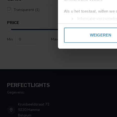
Transparent
(1)
Als u het toestaat, willen we
Informatie verzamelen
PRICE
Uw apparaat identific
Lees meer over hoe uw perso
WEIGEREN
toestemming op elk moment wi
Min
Max
We gebruiken cookies om cont
websiteverkeer te analyseren
media, adverteren en analys
verstrekt of die ze hebben v
PERFECTLIGHTS
Gegevens:
Kruisbeeldsraat 72
9220 Hamme
Belgium