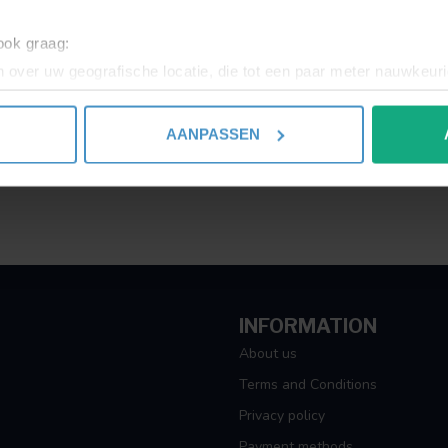
 ook graag:
 over uw geografische locatie, die tot een paar meter nauwkeuri
eren door het actief te scannen op specifieke eigenschappen (fing
onlijke gegevens worden verwerkt en stel uw voorkeuren in he
AANPASSEN
jzigen of intrekken in de Cookieverklaring.
ent en advertenties te personaliseren, om functies voor social
. Ook delen we informatie over uw gebruik van onze site met on
e. Deze partners kunnen deze gegevens combineren met andere i
erzameld op basis van uw gebruik van hun services.
INFORMATION
About us
Terms and Conditions
Privacy policy
Payment methods