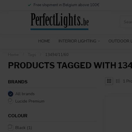
Free shipment in Belgium above 100€
HOME
INTERIOR LIGHTING
OUTDOOR L
Home
/
Tags
/
13494/11/60
PRODUCTS TAGGED WITH 134
1
Pro
BRANDS
All brands
Lucide Premium
COLOUR
Black
(1)