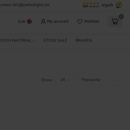
ontact:
info@perfectlights.be
889
reviews
0
My account
Wishlist
EUR
ATION MATERIAL
STOCK SALE
BRANDS
Show: