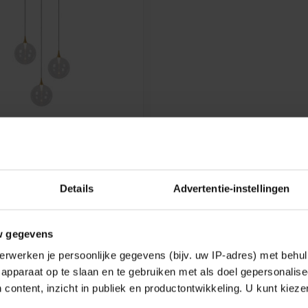
EMIUM
 PENDANT LIGHT - Ø 36
DIM. - 3X3,6W 2700K -
ARANT
ndant light - Ø 36 cm - LED
Details
Advertentie-instellingen
6W 2700K - Transparant -
w gegevens
e
erwerken je persoonlijke gegevens (bijv. uw IP-adres) met behul
apparaat op te slaan en te gebruiken met als doel gepersonalise
 content, inzicht in publiek en productontwikkeling. U kunt kiez
Showing
1
-
1
of 1