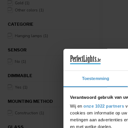
Gold
(1)
Other colors
(1)
CATEGORIE
Hanging lamps
(1)
SENSOR
LUCIDE PR
GISELA -
CM - LED 
No
(1)
TRANSP
GISELA - Pe
DIMMABLE
Toestemming
Dim. - 3x3,
13494...
Yes
(1)
€418,95
Verantwoord gebruik van u
Compar
MOUNTING METHOD
Wij en
onze 1022 partners
v
Construction
(1)
cookies om informatie op uw 
metingen aan advertenties en
en met welke doelen.
GLASS