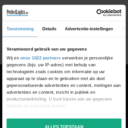
CONTINUE SHOPPING
Toestemming
Details
Advertentie-instellingen
Ov
Showing
1
-
0
of 0
Verantwoord gebruik van uw gegevens
Wij en
onze 1022 partners
verwerken je persoonlijke
gegevens (bijv. uw IP-adres) met behulp van
technologieën zoals cookies om informatie op uw
apparaat op te slaan en te gebruiken met als doel
PERFECTLIGHTS
gepersonaliseerde advertenties en content, metingen aan
Gegevens:
advertenties en content, inzicht in publiek en
productontwikkeling. U kunt kiezen wie uw gegevens
Kruisbeeldsraat 72
gebruikt en met welke doelen.
9220 Hamme
Belgium
Als u het toestaat, willen we ook graag:
ALLES TOESTAAN
Informatie verzamelen over uw geografische