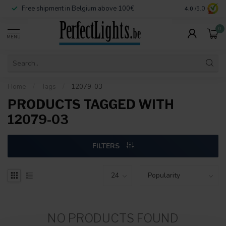
Free shipment in Belgium above 100€
Secure paymen
4.0
/5.0
0
MENU
Home
/
Tags
/
12079-03
PRODUCTS TAGGED WITH
12079-03
FILTERS
NO PRODUCTS FOUND