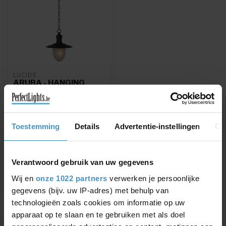
LUCIDE
ARUBA - HANGING
LAMP
INDOOR/OUTDOOR - Ø
25 CM - 1XE27 - IP44 -
BLACK
Toestemming
Details
Advertentie-instellingen
Ov
ARUBA - Hanging lamp
Indoor/Outdoor - Ø 25 cm -
1xE27 - IP44 - Black -
€74,95
11872/01/...
Verantwoord gebruik van uw gegevens
Wij en
onze 1022 partners
verwerken je persoonlijke
gegevens (bijv. uw IP-adres) met behulp van
technologieën zoals cookies om informatie op uw
apparaat op te slaan en te gebruiken met als doel
Showing
1
-
1
of 1