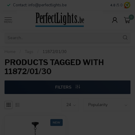
Contact:
info@perfectlights.be
4.0
/5.0
0
MENU
Home
/
Tags
/
11872/01/30
PRODUCTS TAGGED WITH
11872/01/30
FILTERS
NEW