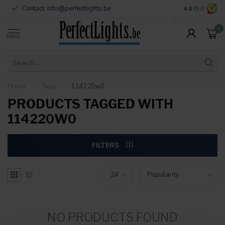
Contact:
info@perfectlights.be
4.0
/5.0
0
MENU
Home
/
Tags
/
114220w0
PRODUCTS TAGGED WITH
114220W0
FILTERS
NO PRODUCTS FOUND