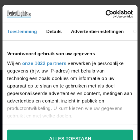
CONTINUE SHOPPING
Toestemming
Details
Advertentie-instellingen
Ov
Showing
1
-
0
of 0
Verantwoord gebruik van uw gegevens
Wij en
onze 1022 partners
verwerken je persoonlijke
gegevens (bijv. uw IP-adres) met behulp van
technologieën zoals cookies om informatie op uw
apparaat op te slaan en te gebruiken met als doel
PERFECTLIGHTS
gepersonaliseerde advertenties en content, metingen aan
Gegevens:
advertenties en content, inzicht in publiek en
productontwikkeling. U kunt kiezen wie uw gegevens
Kruisbeeldsraat 72
gebruikt en met welke doelen.
9220 Hamme
Belgium
Als u het toestaat, willen we ook graag:
ALLES TOESTAAN
Informatie verzamelen over uw geografische