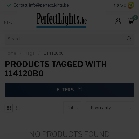
Contact:
info@perfectlights.be
4.0
/5.0
0
MENU
Home
/
Tags
/
114120b0
PRODUCTS TAGGED WITH
114120B0
FILTERS
NO PRODUCTS FOUND