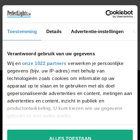
CONTINUE SHOPPING
Toestemming
Details
Advertentie-instellingen
Ov
Showing
1
-
0
of 0
Verantwoord gebruik van uw gegevens
Wij en
onze 1022 partners
verwerken je persoonlijke
gegevens (bijv. uw IP-adres) met behulp van
technologieën zoals cookies om informatie op uw
apparaat op te slaan en te gebruiken met als doel
PERFECTLIGHTS
gepersonaliseerde advertenties en content, metingen aan
Gegevens:
advertenties en content, inzicht in publiek en
productontwikkeling. U kunt kiezen wie uw gegevens
Kruisbeeldsraat 72
gebruikt en met welke doelen.
9220 Hamme
Belgium
Als u het toestaat, willen we ook graag:
ALLES TOESTAAN
Informatie verzamelen over uw geografische