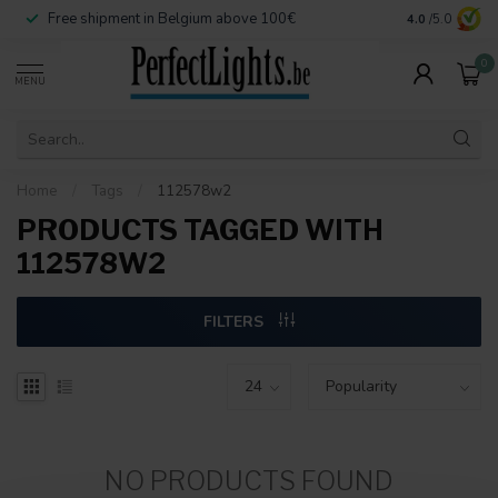
Free shipment in Belgium above 100€
Secure paymen
4.0
/5.0
0
MENU
Home
/
Tags
/
112578w2
PRODUCTS TAGGED WITH
112578W2
FILTERS
NO PRODUCTS FOUND