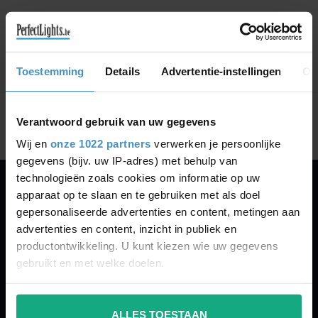
CONTINUE SHOPPING
Toestemming
Details
Advertentie-instellingen
Ov
Showing
1
-
0
of 0
Verantwoord gebruik van uw gegevens
Wij en
onze 1022 partners
verwerken je persoonlijke
gegevens (bijv. uw IP-adres) met behulp van
technologieën zoals cookies om informatie op uw
apparaat op te slaan en te gebruiken met als doel
PERFECTLIGHTS
gepersonaliseerde advertenties en content, metingen aan
Gegevens:
advertenties en content, inzicht in publiek en
productontwikkeling. U kunt kiezen wie uw gegevens
Kruisbeeldsraat 72
gebruikt en met welke doelen.
9220 Hamme
Belgium
Als u het toestaat, willen we ook graag:
ALLES TOESTAAN
Informatie verzamelen over uw geografische