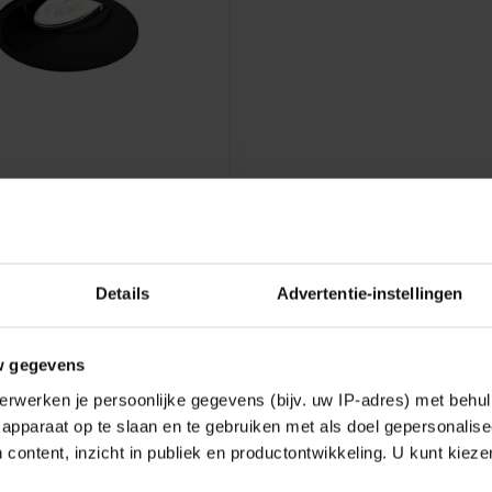
DUCRÉ
 SPOT DEEP ADJUST 1.0
 white, black, gold, silver gray
Details
Advertentie-instellingen
€110,31
w gegevens
e
erwerken je persoonlijke gegevens (bijv. uw IP-adres) met behul
apparaat op te slaan en te gebruiken met als doel gepersonalise
 content, inzicht in publiek en productontwikkeling. U kunt kiez
Showing
1
-
1
of 1