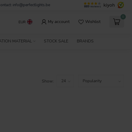
ontact:
info@perfectlights.be
889
reviews
0
My account
Wishlist
EUR
ATION MATERIAL
STOCK SALE
BRANDS
Show: