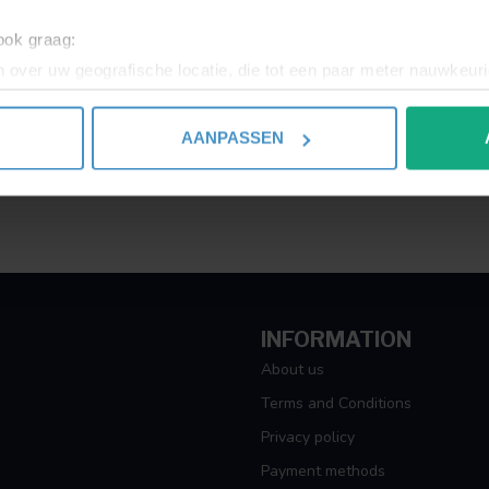
 ook graag:
 over uw geografische locatie, die tot een paar meter nauwkeuri
eren door het actief te scannen op specifieke eigenschappen (fing
onlijke gegevens worden verwerkt en stel uw voorkeuren in he
AANPASSEN
jzigen of intrekken in de Cookieverklaring.
ent en advertenties te personaliseren, om functies voor social
. Ook delen we informatie over uw gebruik van onze site met on
e. Deze partners kunnen deze gegevens combineren met andere i
erzameld op basis van uw gebruik van hun services.
INFORMATION
About us
Terms and Conditions
Privacy policy
Payment methods