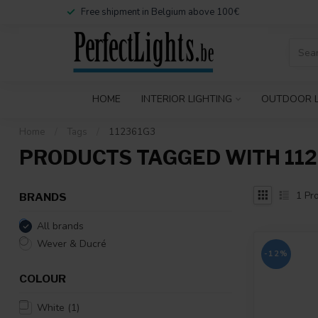
Free shipment in Belgium above 100€
HOME
INTERIOR LIGHTING
OUTDOOR L
Home
/
Tags
/
112361G3
PRODUCTS TAGGED WITH 11
1
Pro
BRANDS
All brands
Wever & Ducré
-12%
COLOUR
White
(1)