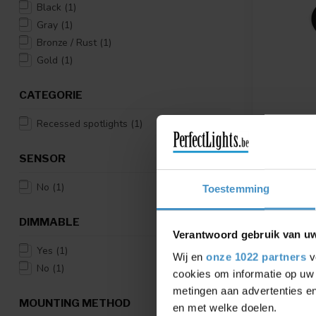
Black
(1)
Gray
(1)
Bronze / Rust
(1)
Gold
(1)
CATEGORIE
Recessed spotlights
(1)
WEVER & 
BUILT-IN
LED
SENSOR
Available in
or bronze
No
(1)
Toestemming
€125,36
DIMMABLE
Verantwoord gebruik van u
Compar
Yes
(1)
Wij en
onze 1022 partners
v
No
(1)
cookies om informatie op uw 
metingen aan advertenties en
MOUNTING METHOD
en met welke doelen.