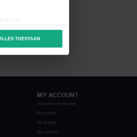
g kan zijn
erprinting)
t
detailgedeelte
in. U kunt uw
ALLES TOESTAAN
 media te bieden en om ons
ze partners voor social
nformatie die u aan ze heeft
MY ACCOUNT
Account information
My orders
My tickets
My wishlist