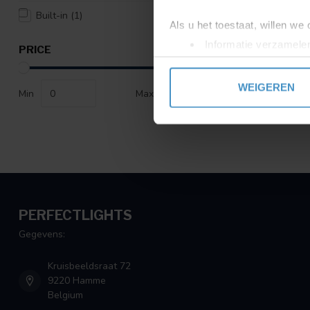
Built-in
(1)
Als u het toestaat, willen we
Informatie verzamelen
PRICE
Uw apparaat identific
Lees meer over hoe uw perso
WEIGEREN
Min
Max
toestemming op elk moment wi
We gebruiken cookies om cont
websiteverkeer te analyseren
media, adverteren en analys
verstrekt of die ze hebben v
PERFECTLIGHTS
Gegevens:
Kruisbeeldsraat 72
9220 Hamme
Belgium