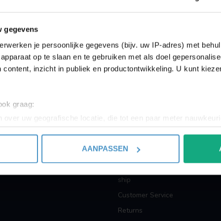
Showing
1
-
0
of 0
w gegevens
erwerken je persoonlijke gegevens (bijv. uw IP-adres) met behul
apparaat op te slaan en te gebruiken met als doel gepersonalise
 content, inzicht in publiek en productontwikkeling. U kunt kiez
INFORMATION
 ook graag:
 over uw geografische locatie, die tot een paar meter nauwkeuri
About us
eren door het actief te scannen op specifieke eigenschappen (fing
Terms and Conditions
onlijke gegevens worden verwerkt en stel uw voorkeuren in he
AANPASSEN
Privacy policy
jzigen of intrekken in de Cookieverklaring.
Payment methods
ent en advertenties te personaliseren, om functies voor social
ship
. Ook delen we informatie over uw gebruik van onze site met on
Customer Service
e. Deze partners kunnen deze gegevens combineren met andere i
Returns
erzameld op basis van uw gebruik van hun services.