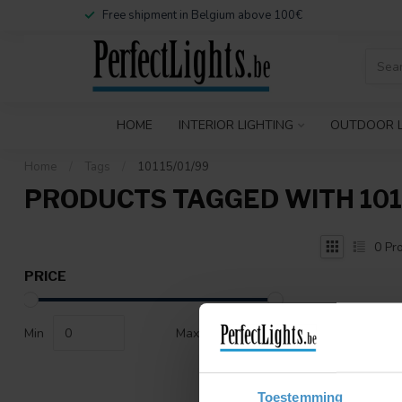
Free shipment in Belgium above 100€
HOME
INTERIOR LIGHTING
OUTDOOR L
Home
/
Tags
/
10115/01/99
PRODUCTS TAGGED WITH 101
0
Pro
PRICE
Min
Max
Toestemming