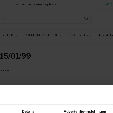
Secure payment options
C
IGHTING
PREMIUM BY LUCIDE
LED LIGHTS
INSTALL
15/01/99
ducts
NO PRODUCTS 
CONTINUE SHOPP
Details
Advertentie-instellingen