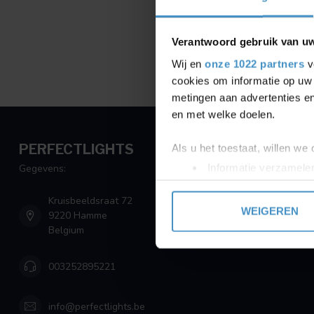
Verantwoord gebruik van u
Wij en
onze 1022 partners
v
cookies om informatie op uw 
metingen aan advertenties en
en met welke doelen.
PERFECTLIGHTS
Als u het toestaat, willen we
Informatie verzamelen
Gegevens:
Uw apparaat identific
Kruisbeeldsraat 72
Lees meer over hoe uw perso
WEIGEREN
9220 Hamme
toestemming op elk moment wi
Belgium
We gebruiken cookies om cont
003252895221
websiteverkeer te analyseren
media, adverteren en analys
verstrekt of die ze hebben v
info@perfectlights.be