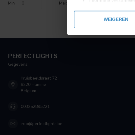
Informatie verzamelen
Min
Max
Uw apparaat identific
Lees meer over hoe uw perso
WEIGEREN
toestemming op elk moment wi
We gebruiken cookies om cont
websiteverkeer te analyseren
media, adverteren en analys
PERFECTLIGHTS
verstrekt of die ze hebben v
Gegevens:
Kruisbeeldsraat 72
9220 Hamme
Belgium
003252895221
info@perfectlights.be