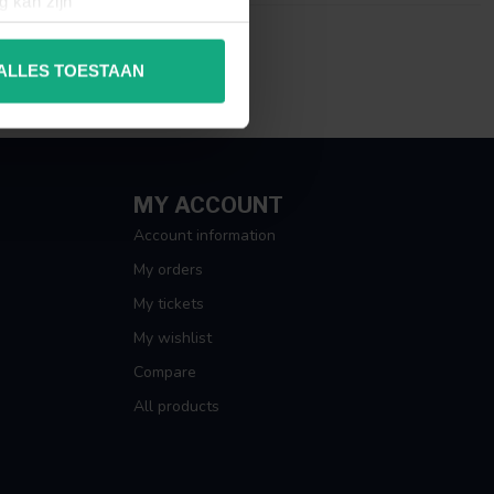
g kan zijn
erprinting)
t
detailgedeelte
in. U kunt uw
ALLES TOESTAAN
 media te bieden en om ons
ze partners voor social
nformatie die u aan ze heeft
MY ACCOUNT
Account information
My orders
My tickets
My wishlist
Compare
All products