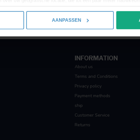
 over uw geografische locatie, die tot een paar meter nauwkeuri
Showing
1
-
1
of 1
eren door het actief te scannen op specifieke eigenschappen (fing
onlijke gegevens worden verwerkt en stel uw voorkeuren in he
AANPASSEN
jzigen of intrekken in de Cookieverklaring.
ent en advertenties te personaliseren, om functies voor social
. Ook delen we informatie over uw gebruik van onze site met on
e. Deze partners kunnen deze gegevens combineren met andere i
INFORMATION
erzameld op basis van uw gebruik van hun services.
About us
Terms and Conditions
Privacy policy
Payment methods
ship
Customer Service
Returns