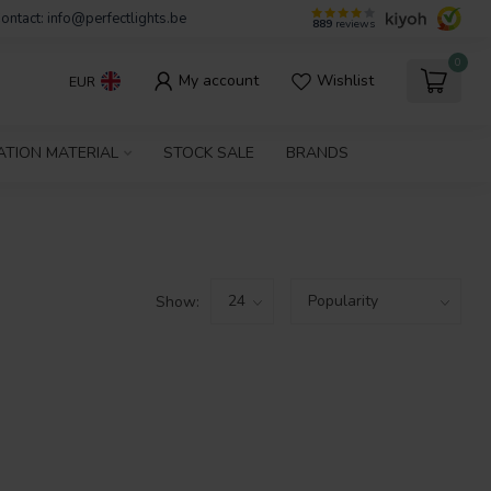
ontact:
info@perfectlights.be
889
reviews
0
My account
Wishlist
EUR
ATION MATERIAL
STOCK SALE
BRANDS
Show: