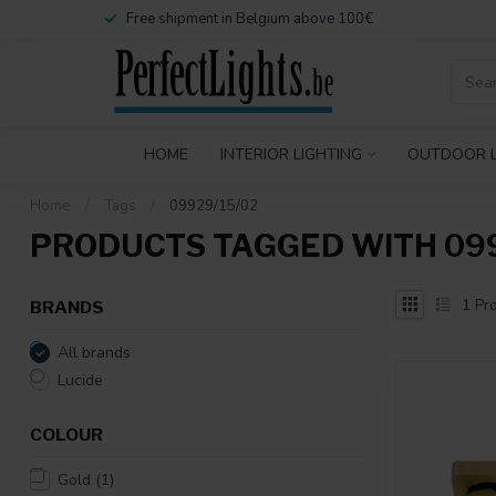
Free shipment in Belgium above 100€
HOME
INTERIOR LIGHTING
OUTDOOR L
Home
/
Tags
/
09929/15/02
PRODUCTS TAGGED WITH 099
1
Pro
BRANDS
All brands
Lucide
COLOUR
Gold
(1)