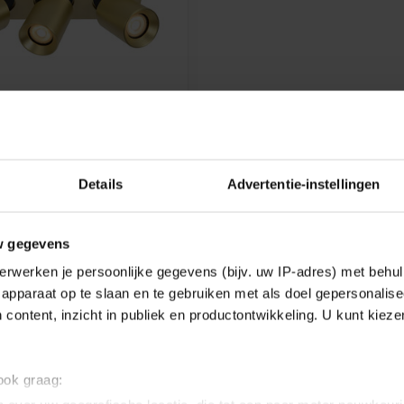
CEILING SPOTLIGHT - LED
Details
Advertentie-instellingen
ARM - GU10 - 3X5W
00K - MATT GOLD /
w gegevens
ling spotlight - LED Dim to
0 - 3x5W 2200K/3000K -
erwerken je persoonlijke gegevens (bijv. uw IP-adres) met behul
apparaat op te slaan en te gebruiken met als doel gepersonalise
 content, inzicht in publiek en productontwikkeling. U kunt kiez
e
 ook graag: