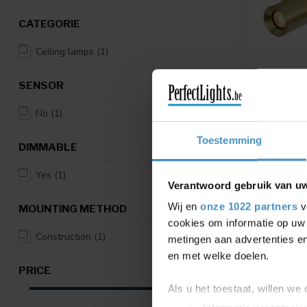
CATEGORIE
Ceiling lamps
(1)
SENSOR
No
(1)
LUCIDE
NIGEL - 
Toestemming
DIMMABLE
DIM TO W
2200K/30
BRASS
Yes
(1)
Verantwoord gebruik van u
NIGEL - Cei
warm - GU1
Wij en
onze 1022 partners
v
MOUNTING METHOD
Matt Gol...
cookies om informatie op uw 
€188,95
Construction
(1)
metingen aan advertenties en
Compar
en met welke doelen.
PRICE
Als u het toestaat, willen we