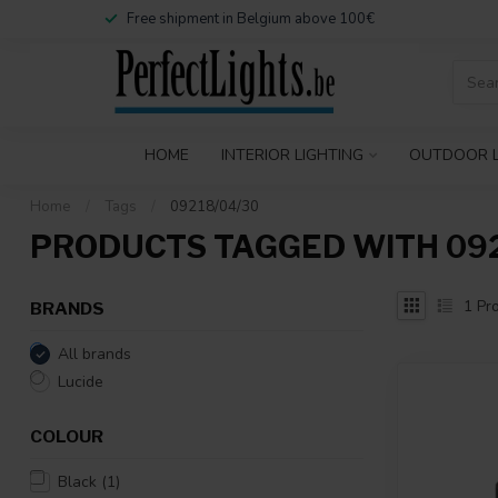
Free shipment in Belgium above 100€
HOME
INTERIOR LIGHTING
OUTDOOR L
Home
/
Tags
/
09218/04/30
PRODUCTS TAGGED WITH 092
1
Pro
BRANDS
All brands
Lucide
COLOUR
Black
(1)