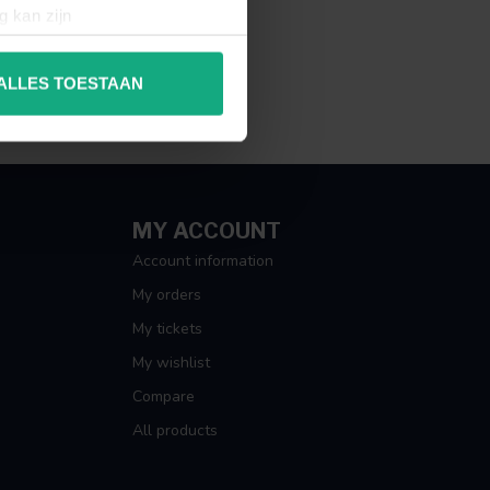
g kan zijn
erprinting)
t
detailgedeelte
in. U kunt uw
ALLES TOESTAAN
 media te bieden en om ons
ze partners voor social
nformatie die u aan ze heeft
MY ACCOUNT
Account information
My orders
My tickets
My wishlist
Compare
All products