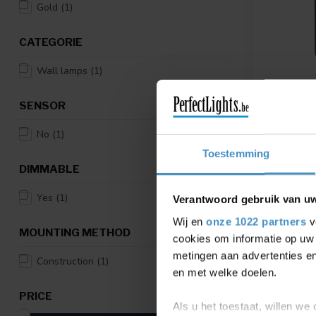
Gold
(1)
CATEGORIE
Wall lamps
(1)
SENSOR
LUCIDE
No
(1)
XIO - WAL
- 1X3.5W
Toestemming
BEAM AN
DIMMABLE
XIO - Wall 
1x3.5W 270
Yes
(1)
Verantwoord gebruik van u
Black ...
€46,95
Wij en
onze 1022 partners
v
MOUNTING METHOD
cookies om informatie op uw 
Compar
metingen aan advertenties en
Construction
(1)
en met welke doelen.
PRICE
Als u het toestaat, willen we