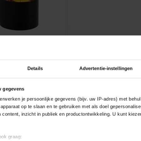
L LAMP - LED DIMB. - G9
 2700K - ADJUSTABLE
Details
Advertentie-instellingen
GLE - BLACK
lamp - LED Dimb. - G9 -
0K - Adjustable beam angle -
w gegevens
erwerken je persoonlijke gegevens (bijv. uw IP-adres) met behul
apparaat op te slaan en te gebruiken met als doel gepersonalise
e
 content, inzicht in publiek en productontwikkeling. U kunt kiez
 ook graag:
Showing
1
-
1
of 1