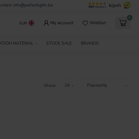
ontact:
info@perfectlights.be
889
reviews
0
My account
Wishlist
EUR
ATION MATERIAL
STOCK SALE
BRANDS
Show: