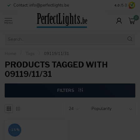
Contact:
info@perfectlights.be
4.0
/5.0
0
MENU
Home
/
Tags
/
09119/11/31
PRODUCTS TAGGED WITH
09119/11/31
FILTERS
-15%