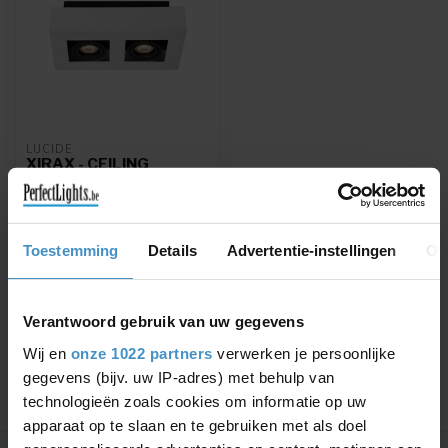
LUCIDE
XIRAX - CEILING
SPOTLIGHT - LED DIM
TO WARM - GU10 -
2X5W 2200K / 3000K -
WHITE - 09119/11/31
Toestemming
Details
Advertentie-instellingen
Ov
Rotatable Lucide ceiling
spot with 2x5W LED GU10
€84,96
€99,95
Verantwoord gebruik van uw gegevens
Wij en
onze 1022 partners
verwerken je persoonlijke
gegevens (bijv. uw IP-adres) met behulp van
technologieën zoals cookies om informatie op uw
apparaat op te slaan en te gebruiken met als doel
Showing
1
-
1
of 1