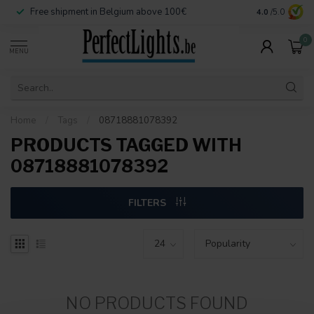
Free shipment in Belgium above 100€
Secure paymen
4.0
/5.0
0
MENU
Home
/
Tags
/
08718881078392
PRODUCTS TAGGED WITH
08718881078392
FILTERS
NO PRODUCTS FOUND