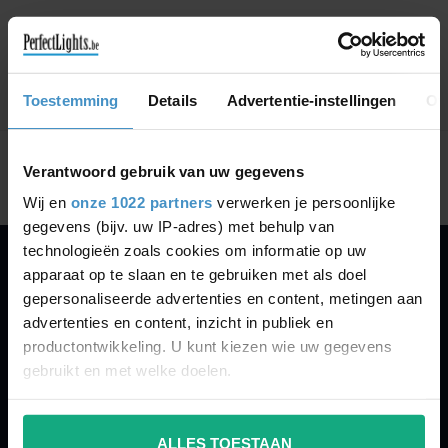
CONTINUE SHOPPING
Toestemming
Details
Advertentie-instellingen
Ov
Showing
1
-
0
of 0
Verantwoord gebruik van uw gegevens
Wij en
onze 1022 partners
verwerken je persoonlijke
gegevens (bijv. uw IP-adres) met behulp van
technologieën zoals cookies om informatie op uw
apparaat op te slaan en te gebruiken met als doel
PERFECTLIGHTS
gepersonaliseerde advertenties en content, metingen aan
Gegevens:
advertenties en content, inzicht in publiek en
productontwikkeling. U kunt kiezen wie uw gegevens
Kruisbeeldsraat 72
gebruikt en met welke doelen.
9220 Hamme
Belgium
Als u het toestaat, willen we ook graag:
ALLES TOESTAAN
Informatie verzamelen over uw geografische