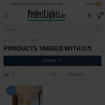
Free shipment in Belgium above 100€
Secure paymen
4.0
/5.0
0
MENU
Home
/
Tags
/
0.5
PRODUCTS TAGGED WITH 0.5
FILTERS
-12%