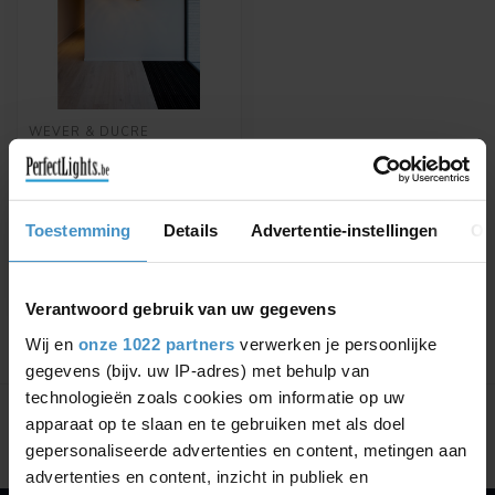
WEVER & DUCRÉ
LED DESIGN HANGING
LAMP JJW 0.5
Available in Gold or Silver
Toestemming
Details
Advertentie-instellingen
Ov
€1.827,20
€2.076,36
Verantwoord gebruik van uw gegevens
Wij en
onze 1022 partners
verwerken je persoonlijke
gegevens (bijv. uw IP-adres) met behulp van
Showing
1
-
1
of 1
technologieën zoals cookies om informatie op uw
apparaat op te slaan en te gebruiken met als doel
gepersonaliseerde advertenties en content, metingen aan
advertenties en content, inzicht in publiek en