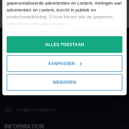
Showing
1
-
1
of 1
gepersonaliseerde advertenties en content, metingen aan
advertenties en content, inzicht in publiek en
productontwikkeling. U kunt kiezen wie uw gegevens
gebruikt en met welke doelen.
Als u het toestaat, willen we ook graag:
PERFECTLIGHTS
ALLES TOESTAAN
Informatie verzamelen over uw geografische
locatie, die tot een paar meter nauwkeurig kan zijn
Gegevens:
Uw apparaat identificeren door het actief te
AANPASSEN
scannen op specifieke eigenschappen (fingerprinting)
Kruisbeeldsraat 72
9220 Hamme
Lees meer over hoe uw persoonlijke gegevens worden
Belgium
verwerkt en stel uw voorkeuren in het
detailgedeelte
in.
WEIGEREN
U kunt uw toestemming op elk moment wijzigen of
003252895221
intrekken in de Cookieverklaring.
We gebruiken cookies om content en advertenties te
info@perfectlights.be
personaliseren, om functies voor social media te bieden
en om ons websiteverkeer te analyseren. Ook delen we
INFORMATION