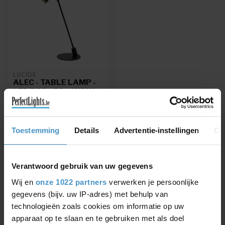
LUCIDE
ALEC - TABLE LAMP -
LED DIM. - G9 - 1X3W
2700K -
INTERCHANGEABLE
LAMPSHADES
INCLUDED - BLACK
Toestemming
Details
Advertentie-instellingen
Ov
ALEC - Table lamp - LED
Dim. - G9 - 1x3W 2700K -
Interchangeable
€71,36
Verantwoord gebruik van uw gegevens
€83,95
lampshades incl...
Wij en
onze 1022 partners
verwerken je persoonlijke
gegevens (bijv. uw IP-adres) met behulp van
technologieën zoals cookies om informatie op uw
apparaat op te slaan en te gebruiken met als doel