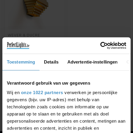
WEVER & DUCRÉ
LED WALL LAMP JJW
0.1
Available in Gold or Silver
Toestemming
Details
Advertentie-instellingen
Ov
€728,64
€828,00
Verantwoord gebruik van uw gegevens
Wij en
onze 1022 partners
verwerken je persoonlijke
gegevens (bijv. uw IP-adres) met behulp van
Showing
1
-
1
of 1
technologieën zoals cookies om informatie op uw
apparaat op te slaan en te gebruiken met als doel
gepersonaliseerde advertenties en content, metingen aan
advertenties en content, inzicht in publiek en