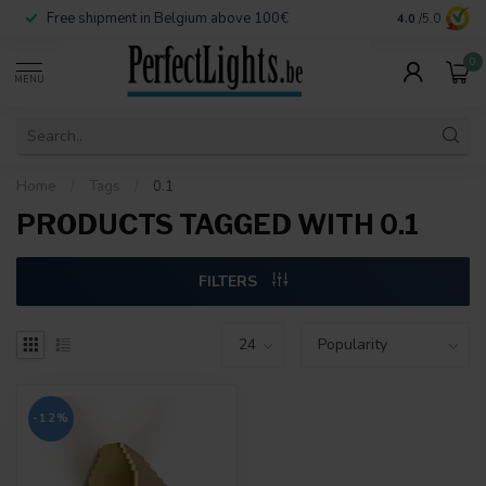
Free shipment in Belgium above 100€
Secure paymen
4.0
/5.0
0
MENU
Home
/
Tags
/
0.1
PRODUCTS TAGGED WITH 0.1
FILTERS
-12%