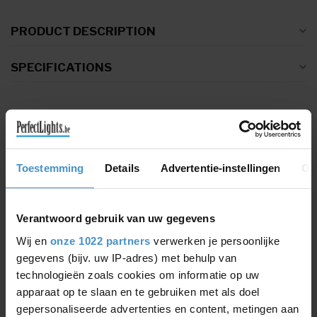
PRODUCT DESCRIPTION
SPECIFICATIONS
RELATED PRODUCTS
OSRAM
€16,45
LED filament Classic E14 4W
€9,95
Toestemming
Details
Advertentie-instellingen
Ov
warm white 2-pack
LUCIDE
€8,45
Verantwoord gebruik van uw gegevens
LED filament lamp E14
€7,18
Dimmable amber
Wij en
onze 1022 partners
verwerken je persoonlijke
gegevens (bijv. uw IP-adres) met behulp van
technologieën zoals cookies om informatie op uw
LUCIDE
€8,45
LED Bulb - Filament lamp - Ø
apparaat op te slaan en te gebruiken met als doel
4,5 cm - LED Dim. - E14 - 1x3W
€7,18
gepersonaliseerde advertenties en content, metingen aan
2200K - Amber