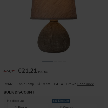
€21,21
€24,95
Incl. tax
RAMZI - Table lamp - Ø 18 cm - 1xE14 - Brown
Read more
.
BULK DISCOUNT
No discount
5%
Discount
1 Piece
2 Pieces