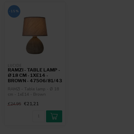
partners voor social media, adverteren en analyse. Deze
partners kunnen deze gegevens combineren met andere
-15%
informatie die u aan ze heeft verstrekt of die ze hebben
verzameld op basis van uw gebruik van hun services.
LUCIDE
RAMZI - TABLE LAMP -
Ø 18 CM - 1XE14 -
BROWN - 47506/81/43
RAMZI - Table lamp - Ø 18
cm - 1xE14 - Brown
€21,21
€24,95