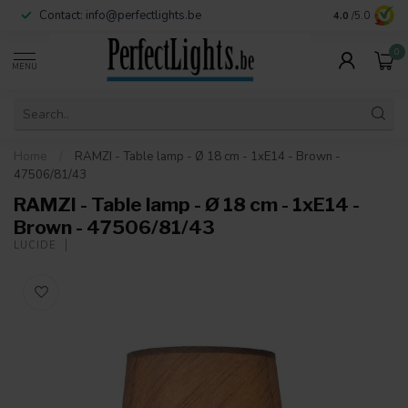
Contact:
info@perfectlights.be
4.0
/5.0
0
MENU
Home
/
RAMZI - Table lamp - Ø 18 cm - 1xE14 - Brown -
47506/81/43
RAMZI - Table lamp - Ø 18 cm - 1xE14 -
Brown - 47506/81/43
LUCIDE