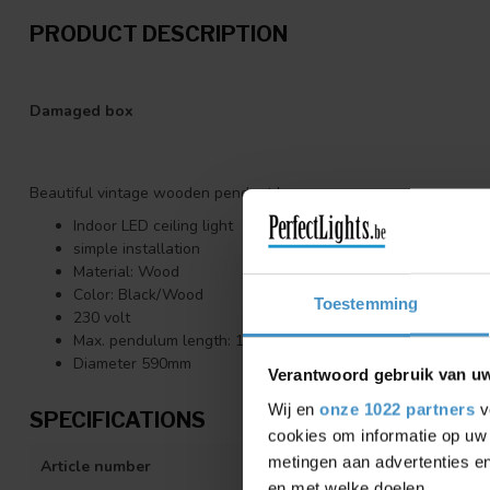
PRODUCT DESCRIPTION
Damaged box
Beautiful vintage wooden pendant lamp
Indoor LED ceiling light
simple installation
Material: Wood
Color: Black/Wood
Toestemming
230 volt
Max. pendulum length: 153cm
Diameter 590mm
Verantwoord gebruik van u
Wij en
onze 1022 partners
v
SPECIFICATIONS
cookies om informatie op uw 
metingen aan advertenties en
Article number
05-HL4540-70
en met welke doelen.