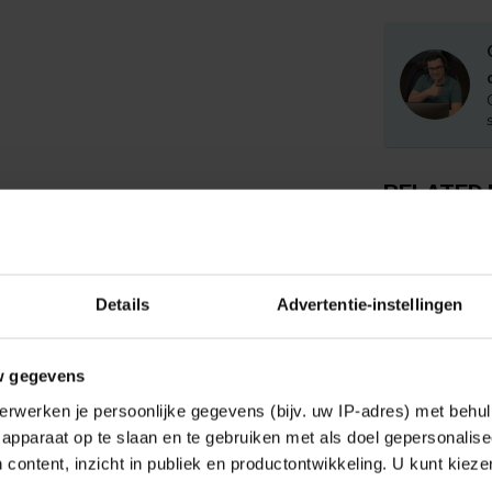
RELATED
ET
LE
HL
Details
Advertentie-instellingen
ET
LE
w gegevens
To
erwerken je persoonlijke gegevens (bijv. uw IP-adres) met behul
apparaat op te slaan en te gebruiken met als doel gepersonalise
 content, inzicht in publiek en productontwikkeling. U kunt kiez