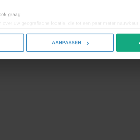
 - S
 ook graag:
 over uw geografische locatie, die tot een paar meter nauwkeuri
eren door het actief te scannen op specifieke eigenschappen (fing
onlijke gegevens worden verwerkt en stel uw voorkeuren in he
AANPASSEN
jzigen of intrekken in de Cookieverklaring.
ent en advertenties te personaliseren, om functies voor social
. Ook delen we informatie over uw gebruik van onze site met on
e. Deze partners kunnen deze gegevens combineren met andere i
erzameld op basis van uw gebruik van hun services.