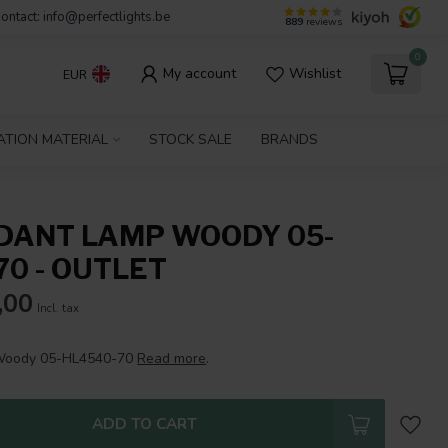
ontact:
info@perfectlights.be
889
reviews
0
My account
Wishlist
EUR
ATION MATERIAL
STOCK SALE
BRANDS
DANT LAMP WOODY 05-
70 - OUTLET
,00
Incl. tax
Woody 05-HL4540-70
Read more
.
ADD TO CART