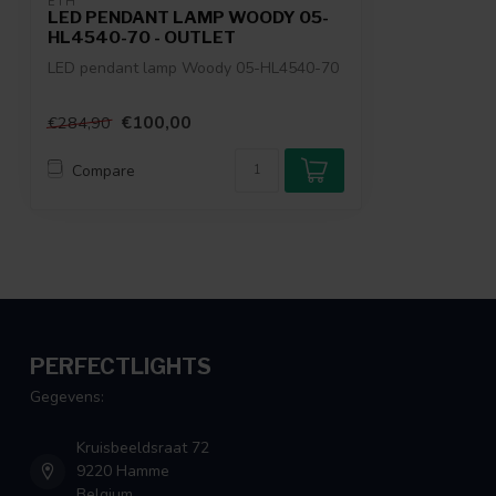
ETH
LED PENDANT LAMP WOODY 05-
HL4540-70 - OUTLET
LED pendant lamp Woody 05-HL4540-70
€100,00
€284,90
Compare
PERFECTLIGHTS
Gegevens:
Kruisbeeldsraat 72
9220 Hamme
Belgium