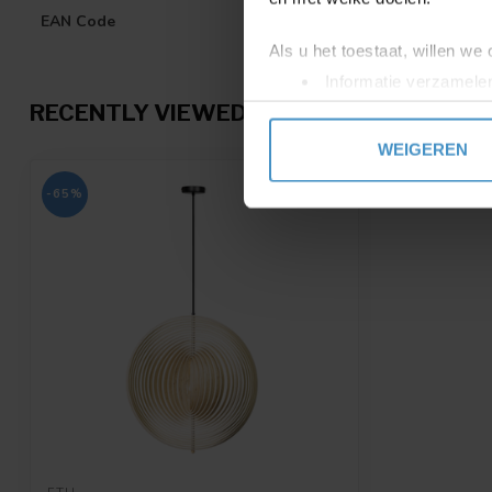
EAN Code
8720195305330
Als u het toestaat, willen we
Informatie verzamelen
Uw apparaat identific
RECENTLY VIEWED
Lees meer over hoe uw perso
WEIGEREN
toestemming op elk moment wi
-65%
We gebruiken cookies om cont
websiteverkeer te analyseren
media, adverteren en analys
verstrekt of die ze hebben v