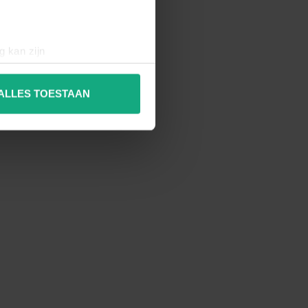
g kan zijn
erprinting)
t
detailgedeelte
in. U kunt uw
ALLES TOESTAAN
 media te bieden en om ons
ze partners voor social
nformatie die u aan ze heeft