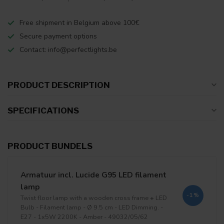
Free shipment in Belgium above 100€
Secure payment options
Contact:
info@perfectlights.be
PRODUCT DESCRIPTION
SPECIFICATIONS
PRODUCT BUNDELS
Armatuur incl. Lucide G95 LED filament
lamp
-1%
Twist floor lamp with a wooden cross frame
+
LED
Bulb - Filament lamp - Ø 9.5 cm - LED Dimming. -
E27 - 1x5W 2200K - Amber - 49032/05/62