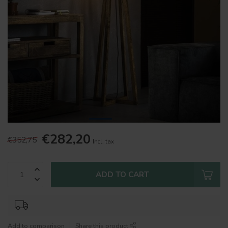
€282,20
€352,75
Incl. tax
ADD TO CART
Add to comparison
Share this product