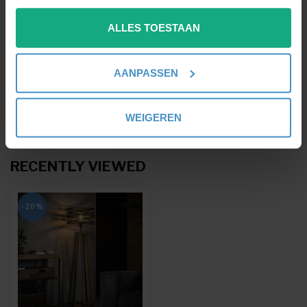
Als u het toestaat, willen we ook graag:
ALLES TOESTAAN
Informatie verzamelen over uw geografische
locatie, die tot een paar meter nauwkeurig kan zijn
QUESTIONS ABOUT THIS PRODUCT?
Uw apparaat identificeren door het actief te
SEEN THIS PRODUCT CHEAPER
AANPASSEN
ELSEWHERE?
scannen op specifieke eigenschappen (fingerprinting)
Or do you need help ordering? We are happy to
Lees meer over hoe uw persoonlijke gegevens worden
be at your service via
info@perfectlights.be
verwerkt en stel uw voorkeuren in het
detailgedeelte
in.
WEIGEREN
U kunt uw toestemming op elk moment wijzigen of
intrekken in de Cookieverklaring.
RECENTLY VIEWED
We gebruiken cookies om content en advertenties te
personaliseren, om functies voor social media te bieden
-20%
en om ons websiteverkeer te analyseren. Ook delen we
informatie over uw gebruik van onze site met onze
partners voor social media, adverteren en analyse. Deze
partners kunnen deze gegevens combineren met andere
informatie die u aan ze heeft verstrekt of die ze hebben
verzameld op basis van uw gebruik van hun services.