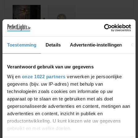
+
Toestemming
Details
Advertentie-instellingen
Ov
Out of stock
€292,90
€294,90
Verantwoord gebruik van uw gegevens
Wij en
onze 1022 partners
verwerken je persoonlijke
RELATED PRODUCTS
gegevens (bijv. uw IP-adres) met behulp van
LUCIDE
technologieën zoals cookies om informatie op uw
LED Bulb - Filament lamp - Ø
€14,95
apparaat op te slaan en te gebruiken met als doel
9.5 cm - LED Dimming. - E27 -
€12,70
1x5W 2200K - Amber -
gepersonaliseerde advertenties en content, metingen aan
49032/05/62
advertenties en content, inzicht in publiek en
productontwikkeling. U kunt kiezen wie uw gegevens
LIOLIGHTS
€155,81
gebruikt en met welke doelen.
Table lamp twist wooden
€124,65
cross frame