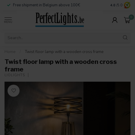
Free shipment in Belgium above 100€
Secure paymen
4.0
/5.0
0
MENU
Home
/
Twist floor lamp with a wooden cross frame
Twist floor lamp with a wooden cross
frame
LIOLIGHTS