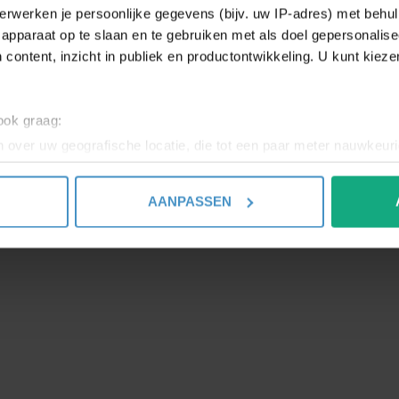
erwerken je persoonlijke gegevens (bijv. uw IP-adres) met behul
8 + 9900002503688
apparaat op te slaan en te gebruiken met als doel gepersonalise
ET
 content, inzicht in publiek en productontwikkeling. U kunt kiez
E2
3.
 ook graag:
LUC
 over uw geografische locatie, die tot een paar meter nauwkeuri
LED
eren door het actief te scannen op specifieke eigenschappen (fing
- 
onlijke gegevens worden verwerkt en stel uw voorkeuren in he
AANPASSEN
jzigen of intrekken in de Cookieverklaring.
ent en advertenties te personaliseren, om functies voor social
. Ook delen we informatie over uw gebruik van onze site met on
e. Deze partners kunnen deze gegevens combineren met andere i
erzameld op basis van uw gebruik van hun services.