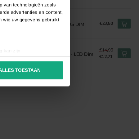
p van technologieën zoals
erde advertenties en content,
H
en wie uw gegevens gebruikt
€23,50
7 Retro Filament LED lamp G125 DIM
5/12W
IDE
€14,95
g kan zijn
 Bulb - Filament lamp - ST64 - LED Dim.
€12,71
erprinting)
E27 - 1x5W 2200K - Amber
t
detailgedeelte
in. U kunt uw
ALLES TOESTAAN
 media te bieden en om ons
ze partners voor social
nformatie die u aan ze heeft