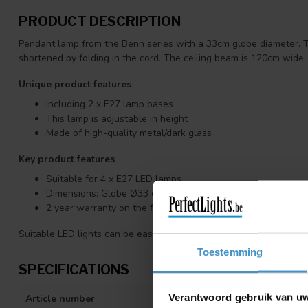
PRODUCT DESCRIPTION
Pendant lamp from the Benn series with a 33cm globe diameter. T
shortened by folding in the cord. The ceiling beam is 120cm wide.
Unique product features
Including 2 x E27 lamp bases
This lamp is adjustable in height
Made of high-quality metal/dark glass
Key product features
Suitable for 4 x E27 LED lamps
Dimensions: Globe Ø33 cm \ L:120 x W:8 x H:155 cm
2 year warranty on the fixture
Suitable LED lights can be easily ordered below
Toestemming
SPECIFICATIONS
Verantwoord gebruik van u
Article number
Benn Los balk 