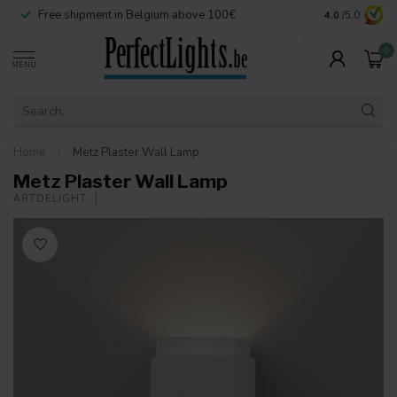
Free shipment in Belgium above 100€
Secure paymen
4.0
/5.0
0
MENU
Home
/
Metz Plaster Wall Lamp
Metz Plaster Wall Lamp
ARTDELIGHT