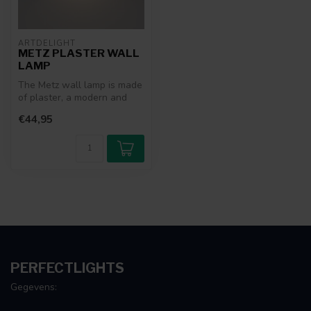
ARTDELIGHT
METZ PLASTER WALL
LAMP
The Metz wall lamp is made
of plaster, a modern and
sturdy material. Plaster
€44,95
lam...
PERFECTLIGHTS
Gegevens: