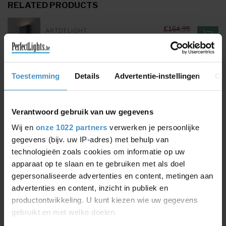
RELATED PRODUCTS
€164,95
ARTDELIGHT
Wall lamp Diaz L
€164,95
Toestemming
Details
Advertentie-instellingen
Ov
€129,95
ARTDELIGHT
Wall lamp Diaz S
€129,95
Verantwoord gebruik van uw gegevens
€52,95
Wij en
onze 1022 partners
verwerken je persoonlijke
ARTDELIGHT
Wall lamp Dice
€52,95
gegevens (bijv. uw IP-adres) met behulp van
technologieën zoals cookies om informatie op uw
apparaat op te slaan en te gebruiken met als doel
€139,95
gepersonaliseerde advertenties en content, metingen aan
ARTDELIGHT
Wall lamp Double
€139,95
advertenties en content, inzicht in publiek en
productontwikkeling. U kunt kiezen wie uw gegevens
gebruikt en met welke doelen.
€74,95
ARTDELIGHT