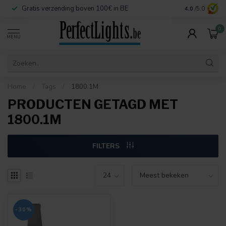
Gratis verzending boven 100€ in BE
Veilige betaa
4.0
/5.0
0
MENU
Home
/
Tags
/
1800.1M
PRODUCTEN GETAGD MET
1800.1M
FILTERS
-30%