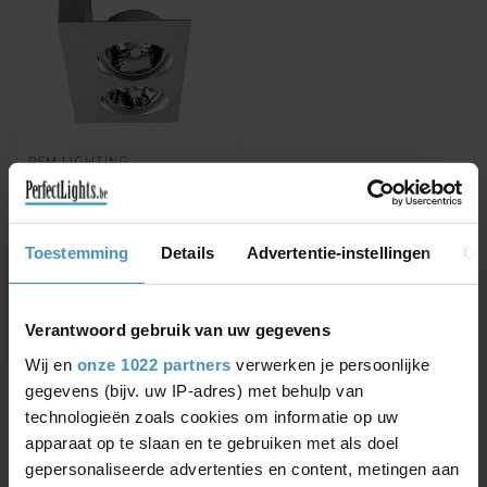
PSM LIGHTING
BRIDGE DESIGN
PLAFONDSPOT WIT
1800.1M
Made In Belgium!
Toestemming
Details
Advertentie-instellingen
Ov
€305,00
€434,50
Verantwoord gebruik van uw gegevens
Wij en
onze 1022 partners
verwerken je persoonlijke
gegevens (bijv. uw IP-adres) met behulp van
technologieën zoals cookies om informatie op uw
Toon
1
-
1
van 1
apparaat op te slaan en te gebruiken met als doel
gepersonaliseerde advertenties en content, metingen aan