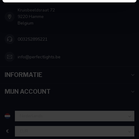
intrekken in de Cookieverklaring.
Kruisbeeldsraat 72
9220 Hamme
We gebruiken cookies om content en advertenties te
Belgium
personaliseren, om functies voor social media te bieden
en om ons websiteverkeer te analyseren. Ook delen we
003252895221
informatie over uw gebruik van onze site met onze
partners voor social media, adverteren en analyse. Deze
partners kunnen deze gegevens combineren met andere
info@perfectlights.be
informatie die u aan ze heeft verstrekt of die ze hebben
verzameld op basis van uw gebruik van hun services.
INFORMATIE
MIJN ACCOUNT
€