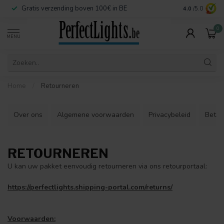
Gratis verzending boven 100€ in BE
Veilige betaa
4.0
/5.0
0
MENU
Home
/
Retourneren
Over ons
Algemene voorwaarden
Privacybeleid
Betaa
RETOURNEREN
U kan uw pakket eenvoudig retourneren via ons retourportaal:
https://perfectlights.shipping-portal.com/returns/
Voorwaarden: