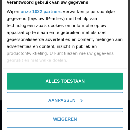
beschadigingen, opschriften, e.d.).
Verantwoord gebruik van uw gegevens
Indien je beroep doet op het herroepingsrecht ben je
Wij en
onze 1022 partners
verwerken je persoonlijke
verplicht de aangekochte goederen in de originele
gegevens (bijv. uw IP-adres) met behulp van
verpakking binnen de 14 dagen na mededeling van
technologieën zoals cookies om informatie op uw
herroeping effectief terug te sturen.
apparaat op te slaan en te gebruiken met als doel
Verzendkosten zijn ten laste van de koper.
gepersonaliseerde advertenties en content, metingen aan
advertenties en content, inzicht in publiek en
Retouradres PerfectLights.be:
productontwikkeling. U kunt kiezen wie uw gegevens
gebruikt en met welke doelen.
Kruisbeeldstraat 72
9220 Hamme
België
Als u het toestaat, willen we ook graag:
ALLES TOESTAAN
Informatie verzamelen over uw geografische
locatie, die tot een paar meter nauwkeurig kan zijn
Uw apparaat identificeren door het actief te
AANPASSEN
scannen op specifieke eigenschappen (fingerprinting)
Lees meer over hoe uw persoonlijke gegevens worden
PERFECTLIGHTS
verwerkt en stel uw voorkeuren in het
detailgedeelte
in.
WEIGEREN
U kunt uw toestemming op elk moment wijzigen of
Gegevens: