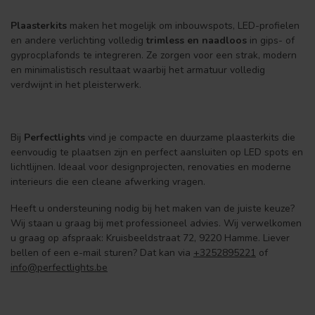
Plaasterkits
maken het mogelijk om inbouwspots, LED-profielen
en andere verlichting volledig
trimless en naadloos
in gips- of
gyprocplafonds te integreren. Ze zorgen voor een strak, modern
en minimalistisch resultaat waarbij het armatuur volledig
verdwijnt in het pleisterwerk.
Bij
Perfectlights
vind je compacte en duurzame plaasterkits die
eenvoudig te plaatsen zijn en perfect aansluiten op LED spots en
lichtlijnen. Ideaal voor designprojecten, renovaties en moderne
interieurs die een cleane afwerking vragen.
Heeft u ondersteuning nodig bij het maken van de juiste keuze?
Wij staan u graag bij met professioneel advies. Wij verwelkomen
u graag op afspraak: Kruisbeeldstraat 72, 9220 Hamme. Liever
bellen of een e-mail sturen? Dat kan via
+3252895221
of
info@perfectlights.be