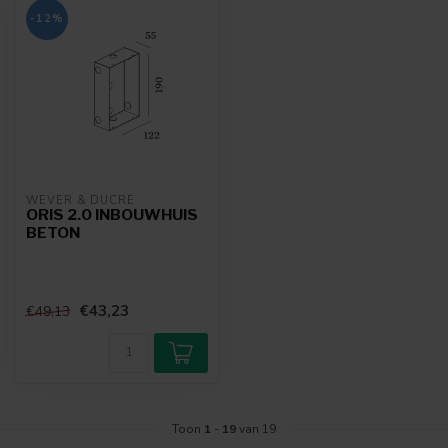
-12%
WEVER & DUCRÉ
ORIS 2.0 INBOUWHUIS
BETON
€43,23
€49,13
Toon
1
-
19
van 19