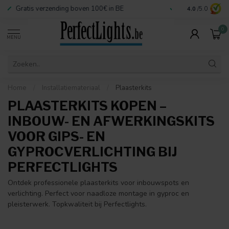
Veilige betaalmogelijkheden
Contact:
info@
4.0
/5.0
0
MENU
Home
/
Installatiemateriaal
/
Plaasterkits
PLAASTERKITS KOPEN –
INBOUW- EN AFWERKINGSKITS
VOOR GIPS- EN
GYPROCVERLICHTING BIJ
PERFECTLIGHTS
Ontdek professionele plaasterkits voor inbouwspots en
verlichting. Perfect voor naadloze montage in gyproc en
pleisterwerk. Topkwaliteit bij Perfectlights.