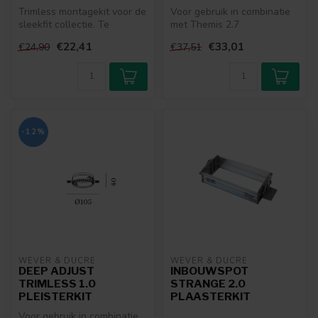
Trimless montagekit voor de
Voor gebruik in combinatie
sleekfit collectie. Te
met Themis 2.7
combineren met een
wandarmatuur
€22,41
€33,01
€24,90
€37,51
armatuur u...
-12%
WEVER & DUCRÉ
WEVER & DUCRÉ
DEEP ADJUST
INBOUWSPOT
TRIMLESS 1.0
STRANGE 2.0
PLEISTERKIT
PLAASTERKIT
Voor gebruik in combinatie