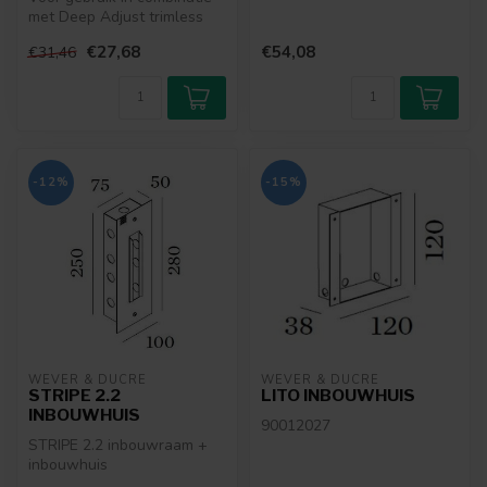
met Deep Adjust trimless
inbouwspots
€27,68
€54,08
€31,46
-12%
-15%
WEVER & DUCRÉ
WEVER & DUCRÉ
STRIPE 2.2
LITO INBOUWHUIS
INBOUWHUIS
90012027
STRIPE 2.2 inbouwraam +
inbouwhuis