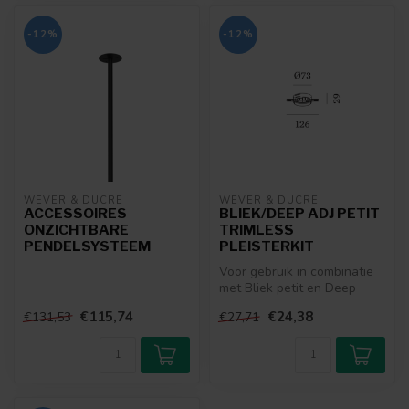
-12%
-12%
WEVER & DUCRÉ
WEVER & DUCRÉ
ACCESSOIRES
BLIEK/DEEP ADJ PETIT
ONZICHTBARE
TRIMLESS
PENDELSYSTEEM
PLEISTERKIT
Voor gebruik in combinatie
met Bliek petit en Deep
petit Adjust trimless
€115,74
€24,38
€131,53
€27,71
inbouws...