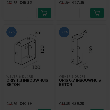
€45,36
€27,15
€51,55
€31,94
-12%
-12%
WEVER & DUCRÉ
WEVER & DUCRÉ
ORIS 1.3 INBOUWHUIS
ORIS 0.7 INBOUWHUIS
BETON
BETON
€40,99
€39,29
€46,59
€44,65