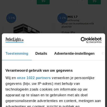
-12%
-12%
Toestemming
Details
Advertentie-instellingen
Ov
WEVER & DUCRÉ
WEVER & DUCRÉ
STRANGE/SNEAK 2.0
THEMIS WALL 1.7
PLAASTERKIT ALU
INBOUWHUIS
Verantwoord gebruik van uw gegevens
TRIMLESS ALUMINIUM
Voor gebruik in combinatie
Wij en
onze 1022 partners
verwerken je persoonlijke
90017121
met Themis 1.7
gegevens (bijv. uw IP-adres) met behulp van
wandarmatuur
technologieën zoals cookies om informatie op uw
€47,60
€54,30
€54,09
€61,71
apparaat op te slaan en te gebruiken met als doel
gepersonaliseerde advertenties en content, metingen aan
advertenties en content, inzicht in publiek en