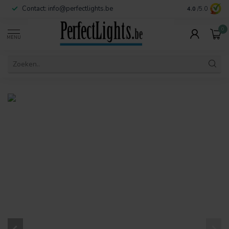
Contact:
info@perfectlights.be
4.0
/5.0
0
MENU