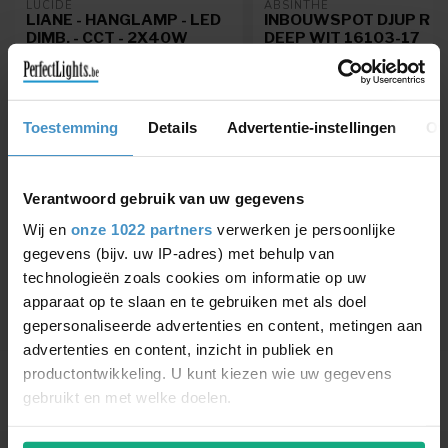
LUCIDE
ABSINTHE
LIANE - HANGLAMP - LED
INBOUWSPOT DJUP R HI
DIMB. - CCT - 2X40W
DEEP WIT 16103-17
2700K/4000K - ROEST
BRUIN | VIBES
LIANE - Hanglamp - LED Dimb. -
CCT - 2x40W 2700K/4000K -
Toestemming
Details
Advertentie-instellingen
Ov
Roest bruin | Vibes - 4...
€492,96
€15,25
€579,95
€16,95
Verantwoord gebruik van uw gegevens
Wij en
onze 1022 partners
verwerken je persoonlijke
gegevens (bijv. uw IP-adres) met behulp van
BEKIJK COLLECTIE
technologieën zoals cookies om informatie op uw
apparaat op te slaan en te gebruiken met als doel
gepersonaliseerde advertenties en content, metingen aan
advertenties en content, inzicht in publiek en
productontwikkeling. U kunt kiezen wie uw gegevens
gebruikt en met welke doelen.
Als u het toestaat, willen we ook graag: